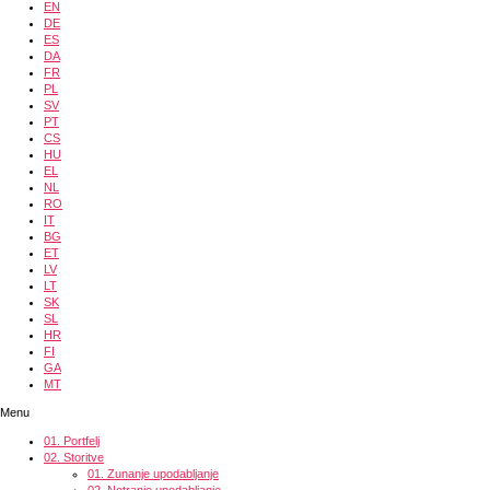
EN
DE
ES
DA
FR
PL
SV
PT
CS
HU
EL
NL
RO
IT
BG
ET
LV
LT
SK
SL
HR
FI
GA
MT
Menu
01.
Portfelj
02.
Storitve
01.
Zunanje upodabljanje
02.
Notranje upodabljanje