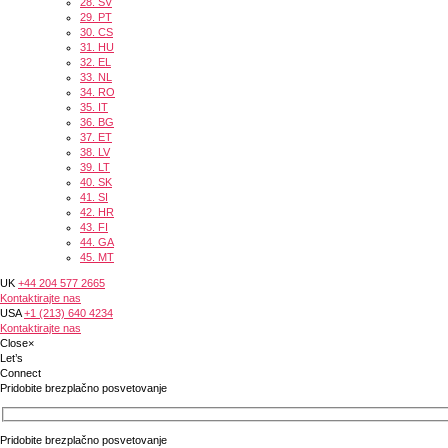
28.
SV
29.
PT
30.
CS
31.
HU
32.
EL
33.
NL
34.
RO
35.
IT
36.
BG
37.
ET
38.
LV
39.
LT
40.
SK
41.
SI
42.
HR
43.
FI
44.
GA
45.
MT
UK
+44 204 577 2665
Kontaktirajte nas
USA
+1 (213) 640 4234
Kontaktirajte nas
Close
×
Let’s
Connect
Pridobite brezplačno posvetovanje
Pridobite brezplačno posvetovanje