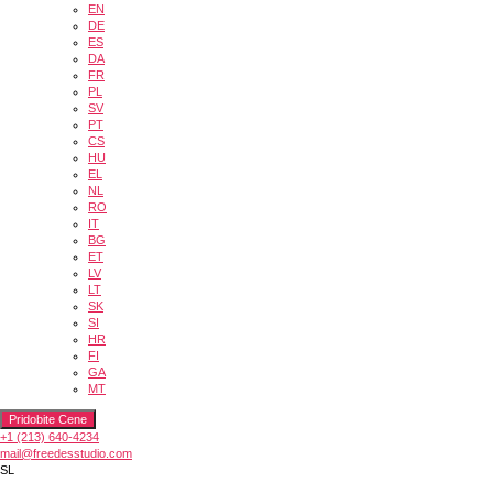
EN
DE
ES
DA
FR
PL
SV
PT
CS
HU
EL
NL
RO
IT
BG
ET
LV
LT
SK
SI
HR
FI
GA
MT
Pridobite Cene
+1 (213) 640-4234
mail@freedesstudio.com
SL