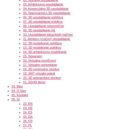
03.
Arhitekturno upodabljanje
04.
Komercialno 3D upodabljanje
05.
Stanovanjsko 3D upodabljanje
06.
3D upodabljanje pohištva
07.
3D upodabljanje izdelkov
08.
Upodabljanje nepremičnin
09.
3D upodabljanje hiš
10.
Upodabljanje lokacijskih načrtov
11.
Aerijsko (zračno) upodabljanje
12.
3D modeliranje pohištva
13.
3D modeliranje izdelkov
14.
3D arhitekturno modeliranje
15.
Separator
16.
Virtualna resničnost
17.
Virtualno opremljanje
18.
3D sprehodne storitve
19.
360° virtualni ogledi
20.
3D animacijske storitve
21.
2D/3D tlorisi
03.
Blog
04.
O Nas
05.
Kontakti
06.
SI
22.
EN
23.
DE
24.
ES
25.
DA
26.
FR
27.
PL