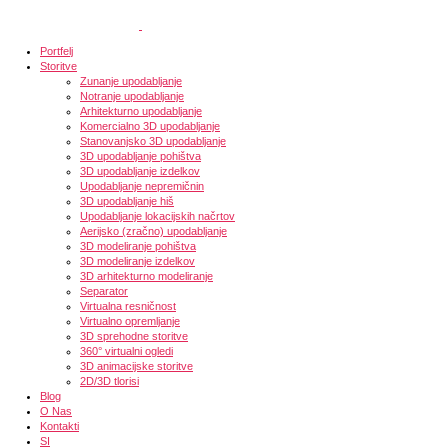
Portfelj
Storitve
Zunanje upodabljanje
Notranje upodabljanje
Arhitekturno upodabljanje
Komercialno 3D upodabljanje
Stanovanjsko 3D upodabljanje
3D upodabljanje pohištva
3D upodabljanje izdelkov
Upodabljanje nepremičnin
3D upodabljanje hiš
Upodabljanje lokacijskih načrtov
Aerijsko (zračno) upodabljanje
3D modeliranje pohištva
3D modeliranje izdelkov
3D arhitekturno modeliranje
Separator
Virtualna resničnost
Virtualno opremljanje
3D sprehodne storitve
360° virtualni ogledi
3D animacijske storitve
2D/3D tlorisi
Blog
O Nas
Kontakti
SI