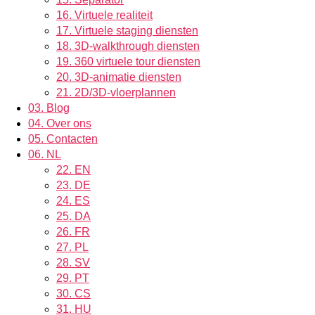
16.
Virtuele realiteit
17.
Virtuele staging diensten
18.
3D-walkthrough diensten
19.
360 virtuele tour diensten
20.
3D-animatie diensten
21.
2D/3D-vloerplannen
03.
Blog
04.
Over ons
05.
Contacten
06.
NL
22.
EN
23.
DE
24.
ES
25.
DA
26.
FR
27.
PL
28.
SV
29.
PT
30.
CS
31.
HU