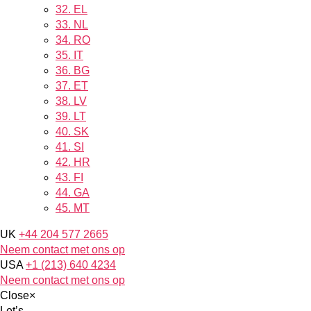
32.
EL
33.
NL
34.
RO
35.
IT
36.
BG
37.
ET
38.
LV
39.
LT
40.
SK
41.
SI
42.
HR
43.
FI
44.
GA
45.
MT
UK
+44 204 577 2665
Neem contact met ons op
USA
+1 (213) 640 4234
Neem contact met ons op
Close
×
Let’s