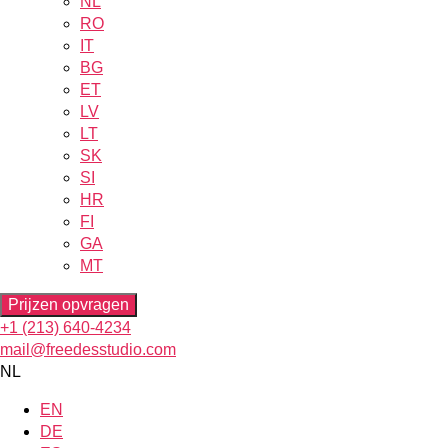
NL
RO
IT
BG
ET
LV
LT
SK
SI
HR
FI
GA
MT
Prijzen opvragen
+1 (213) 640-4234
mail@freedesstudio.com
NL
EN
DE