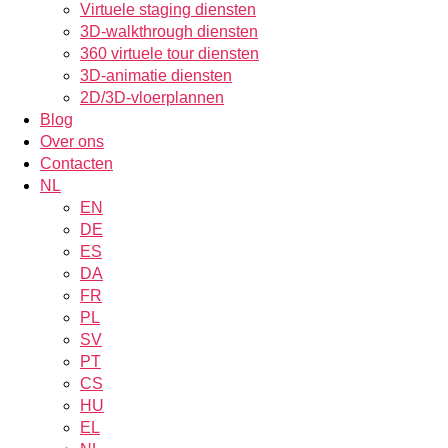
Virtuele staging diensten
3D-walkthrough diensten
360 virtuele tour diensten
3D-animatie diensten
2D/3D-vloerplannen
Blog
Over ons
Contacten
NL
EN
DE
ES
DA
FR
PL
SV
PT
CS
HU
EL