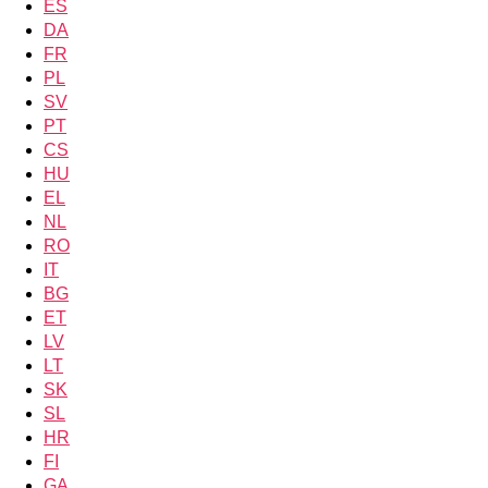
ES
DA
FR
PL
SV
PT
CS
HU
EL
NL
RO
IT
BG
ET
LV
LT
SK
SL
HR
FI
GA