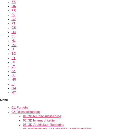
ES
DA
FR
PL
SV
PT
CS
HU
EL
NL
RO
IT
BG
ET
LV
LT
SK
SL
HR
FI
GA
MT
Menu
01.
Portfolio
02.
Dienstleistungen
01.
3D Außenvisualisierung
02.
3D Innenarchitektur
03.
3D-Architektur-Rendering
04.
Kommerzielle 3D-Rendering-Dienstleistungen