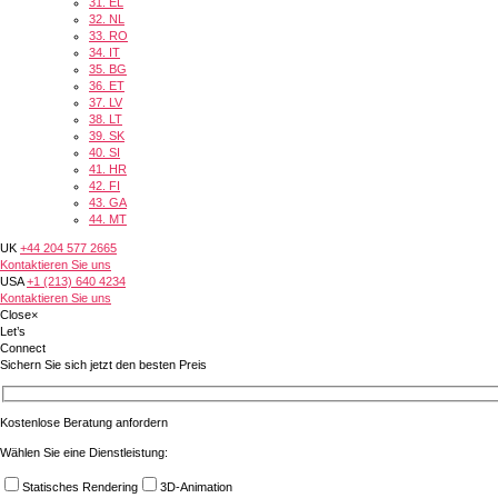
31.
EL
32.
NL
33.
RO
34.
IT
35.
BG
36.
ET
37.
LV
38.
LT
39.
SK
40.
SI
41.
HR
42.
FI
43.
GA
44.
MT
UK
+44 204 577 2665
Kontaktieren Sie uns
USA
+1 (213) 640 4234
Kontaktieren Sie uns
Close
×
Let’s
Connect
Sichern Sie sich jetzt den besten Preis
Kostenlose Beratung anfordern
Wählen Sie eine Dienstleistung:
Statisches Rendering
3D-Animation