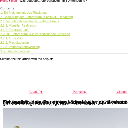
Home
/
Blog
/
Was bedeutet „fotorealistisch“ im 3D-Rendering?
Contents
1.
Ein Meisterwerk des Realismus
2.
Bedeutung des Fotorealismus beim 3D-Rendering
2.1.
Visueller Realismus vs. Fotorealismus
2.1.1.
Visueller Realismus
2.1.2.
Fotorealismus
2.2.
3D-Fotorealismus in verschiedenen Branchen
2.2.1.
Architektur
2.2.2.
Produktdesign
2.2.3.
Immobilienentwicklung
3.
Zusammenfassung
Summarize this article with the help of:
ChatGPT
Perplexity
Claude
Fotorealistisches Rendering – die Magie, die Codezeilen und Polygone in Bilder verwandelt, die die Realität in Frage stellen können. Wenn Sie jemals ein atemberaubend realistisches 3D-Bild bewundert und sich gefragt haben: „Was ist das Geheimnis dahinter?“ – dann sind Sie hier genau richtig. Also fangen wir von vorne an.