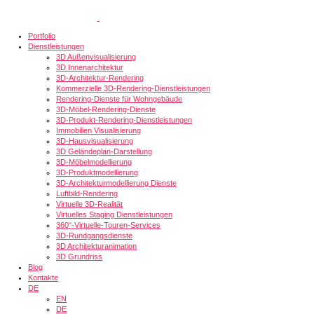
Portfolio
Dienstleistungen
3D Außenvisualisierung
3D Innenarchitektur
3D-Architektur-Rendering
Kommerzielle 3D-Rendering-Dienstleistungen
Rendering-Dienste für Wohngebäude
3D-Möbel-Rendering-Dienste
3D-Produkt-Rendering-Dienstleistungen
Immobilien Visualisierung
3D-Hausvisualisierung
3D Geländeplan-Darstellung
3D-Möbelmodellierung
3D-Produktmodellierung
3D-Architekturmodellierung Dienste
Luftbild-Rendering
Virtuelle 3D-Realität
Virtuelles Staging Dienstleistungen
360°-Virtuelle-Touren-Services
3D-Rundgangsdienste
3D Architekturanimation
3D Grundriss
Blog
Kontakte
DE
EN
DE