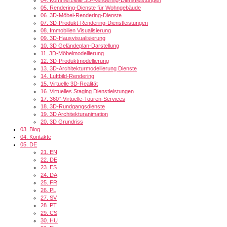
05.
Rendering-Dienste für Wohngebäude
06.
3D-Möbel-Rendering-Dienste
07.
3D-Produkt-Rendering-Dienstleistungen
08.
Immobilien Visualisierung
09.
3D-Hausvisualisierung
10.
3D Geländeplan-Darstellung
11.
3D-Möbelmodellierung
12.
3D-Produktmodellierung
13.
3D-Architekturmodellierung Dienste
14.
Luftbild-Rendering
15.
Virtuelle 3D-Realität
16.
Virtuelles Staging Dienstleistungen
17.
360°-Virtuelle-Touren-Services
18.
3D-Rundgangsdienste
19.
3D Architekturanimation
20.
3D Grundriss
03.
Blog
04.
Kontakte
05.
DE
21.
EN
22.
DE
23.
ES
24.
DA
25.
FR
26.
PL
27.
SV
28.
PT
29.
CS
30.
HU