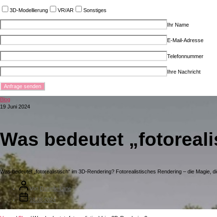
3D-Modellierung
VR/AR
Sonstiges
Ihr Name
E-Mail-Adresse
Telefonnummer
Ihre Nachricht
Blog
19 Juni 2024
Was bedeutet „fotoreal
Was bedeutet „fotorealistisch“ im 3D-Rendering? Fotorealistisches Rendering – die Magie, die
Von
Danielle Lane
19.06.2024