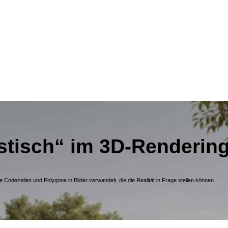
istisch“ im 3D-Renderin
 Codezeilen und Polygone in Bilder verwandelt, die die Realität in Frage stellen können.