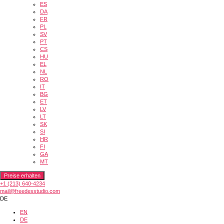
ES
DA
FR
PL
SV
PT
CS
HU
EL
NL
RO
IT
BG
ET
LV
LT
SK
SI
HR
FI
GA
MT
Preise erhalten
+1 (213) 640-4234
mail@freedesstudio.com
DE
EN
DE