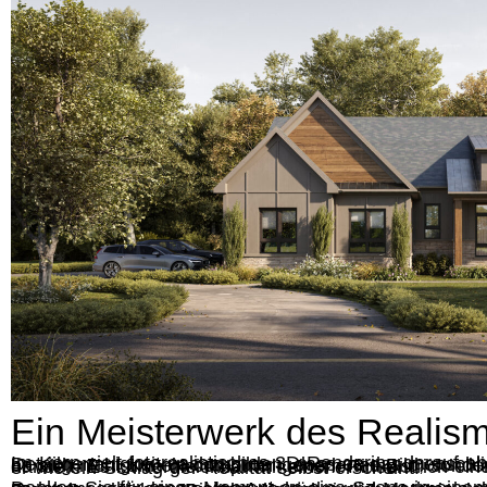
Ein Meisterwerk des Realis
Im Kern zielt fotorealistisches 3D-Rendering darauf ab, die Realität mit solcher Präzision und Detailgenauigkeit nachzubilden, dass es das menschliche Auge täuscht und glauben lässt, dass es sich nicht um ein computer-generiertes Bild, sondern um eine Fotografie der realen Welt handelt. Es ist vergleichbar mit einem Pinselstrich eines Künstlers, der so lebensecht ist, dass er wie ein Schlag der Realität selbst erscheint.