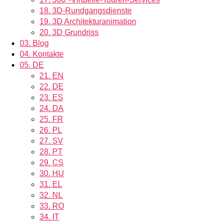
18.
3D-Rundgangsdienste
19.
3D Architekturanimation
20.
3D Grundriss
03.
Blog
04.
Kontakte
05.
DE
21.
EN
22.
DE
23.
ES
24.
DA
25.
FR
26.
PL
27.
SV
28.
PT
29.
CS
30.
HU
31.
EL
32.
NL
33.
RO
34.
IT