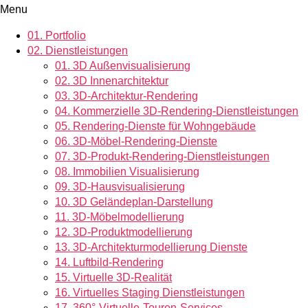
Menu
01.
Portfolio
02.
Dienstleistungen
01.
3D Außenvisualisierung
02.
3D Innenarchitektur
03.
3D-Architektur-Rendering
04.
Kommerzielle 3D-Rendering-Dienstleistungen
05.
Rendering-Dienste für Wohngebäude
06.
3D-Möbel-Rendering-Dienste
07.
3D-Produkt-Rendering-Dienstleistungen
08.
Immobilien Visualisierung
09.
3D-Hausvisualisierung
10.
3D Geländeplan-Darstellung
11.
3D-Möbelmodellierung
12.
3D-Produktmodellierung
13.
3D-Architekturmodellierung Dienste
14.
Luftbild-Rendering
15.
Virtuelle 3D-Realität
16.
Virtuelles Staging Dienstleistungen
17.
360°-Virtuelle-Touren-Services