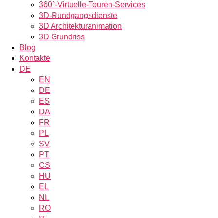
360°-Virtuelle-Touren-Services
3D-Rundgangsdienste
3D Architekturanimation
3D Grundriss
Blog
Kontakte
DE
EN
DE
ES
DA
FR
PL
SV
PT
CS
HU
EL
NL
RO