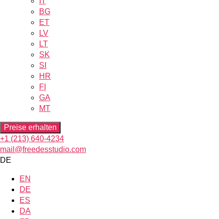
IT
BG
ET
LV
LT
SK
SI
HR
FI
GA
MT
Preise erhalten
+1 (213) 640-4234
mail@freedesstudio.com
DE
EN
DE
ES
DA