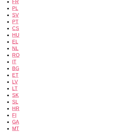
FR
PL
SV
PT
CS
HU
EL
NL
RO
IT
BG
ET
LV
LT
SK
SL
HR
FI
GA
MT