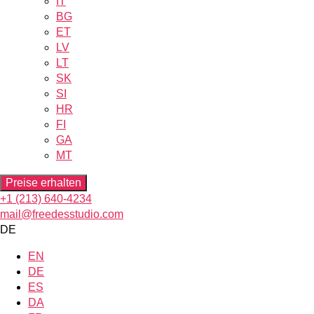
IT
BG
ET
LV
LT
SK
SI
HR
FI
GA
MT
Preise erhalten
+1 (213) 640-4234
mail@freedesstudio.com
DE
EN
DE
ES
DA