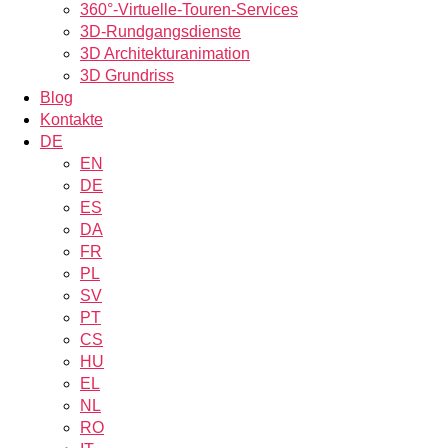
360°-Virtuelle-Touren-Services
3D-Rundgangsdienste
3D Architekturanimation
3D Grundriss
Blog
Kontakte
DE
EN
DE
ES
DA
FR
PL
SV
PT
CS
HU
EL
NL
RO