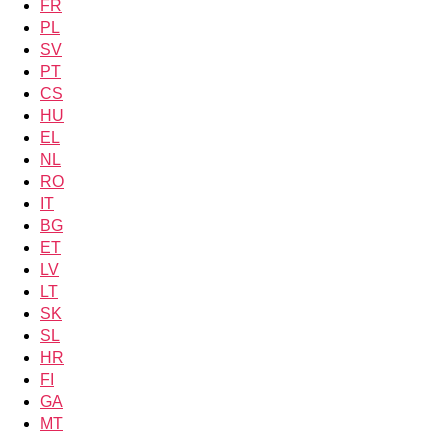
FR
PL
SV
PT
CS
HU
EL
NL
RO
IT
BG
ET
LV
LT
SK
SL
HR
FI
GA
MT