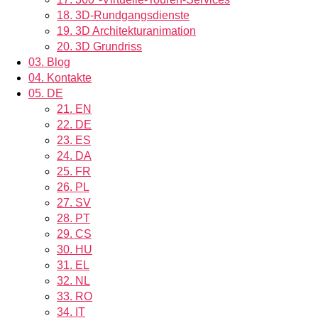
18.
3D-Rundgangsdienste
19.
3D Architekturanimation
20.
3D Grundriss
03.
Blog
04.
Kontakte
05.
DE
21.
EN
22.
DE
23.
ES
24.
DA
25.
FR
26.
PL
27.
SV
28.
PT
29.
CS
30.
HU
31.
EL
32.
NL
33.
RO
34.
IT