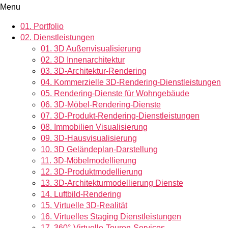
Menu
01.
Portfolio
02.
Dienstleistungen
01.
3D Außenvisualisierung
02.
3D Innenarchitektur
03.
3D-Architektur-Rendering
04.
Kommerzielle 3D-Rendering-Dienstleistungen
05.
Rendering-Dienste für Wohngebäude
06.
3D-Möbel-Rendering-Dienste
07.
3D-Produkt-Rendering-Dienstleistungen
08.
Immobilien Visualisierung
09.
3D-Hausvisualisierung
10.
3D Geländeplan-Darstellung
11.
3D-Möbelmodellierung
12.
3D-Produktmodellierung
13.
3D-Architekturmodellierung Dienste
14.
Luftbild-Rendering
15.
Virtuelle 3D-Realität
16.
Virtuelles Staging Dienstleistungen
17.
360°-Virtuelle-Touren-Services