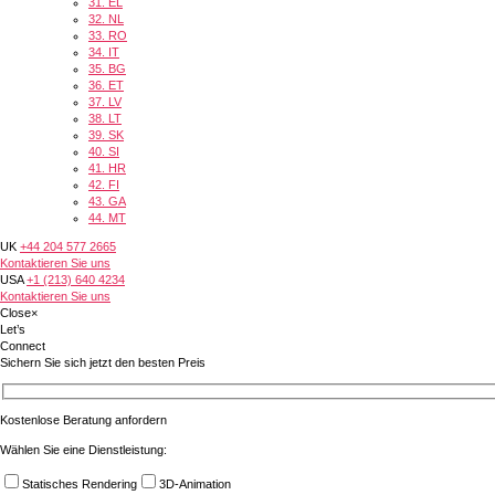
31.
EL
32.
NL
33.
RO
34.
IT
35.
BG
36.
ET
37.
LV
38.
LT
39.
SK
40.
SI
41.
HR
42.
FI
43.
GA
44.
MT
UK
+44 204 577 2665
Kontaktieren Sie uns
USA
+1 (213) 640 4234
Kontaktieren Sie uns
Close
×
Let’s
Connect
Sichern Sie sich jetzt den besten Preis
Kostenlose Beratung anfordern
Wählen Sie eine Dienstleistung:
Statisches Rendering
3D-Animation