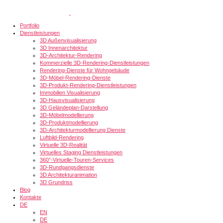
Portfolio
Dienstleistungen
3D Außenvisualisierung
3D Innenarchitektur
3D-Architektur-Rendering
Kommerzielle 3D-Rendering-Dienstleistungen
Rendering-Dienste für Wohngebäude
3D-Möbel-Rendering-Dienste
3D-Produkt-Rendering-Dienstleistungen
Immobilien Visualisierung
3D-Hausvisualisierung
3D Geländeplan-Darstellung
3D-Möbelmodellierung
3D-Produktmodellierung
3D-Architekturmodellierung Dienste
Luftbild-Rendering
Virtuelle 3D-Realität
Virtuelles Staging Dienstleistungen
360°-Virtuelle-Touren-Services
3D-Rundgangsdienste
3D Architekturanimation
3D Grundriss
Blog
Kontakte
DE
EN
DE