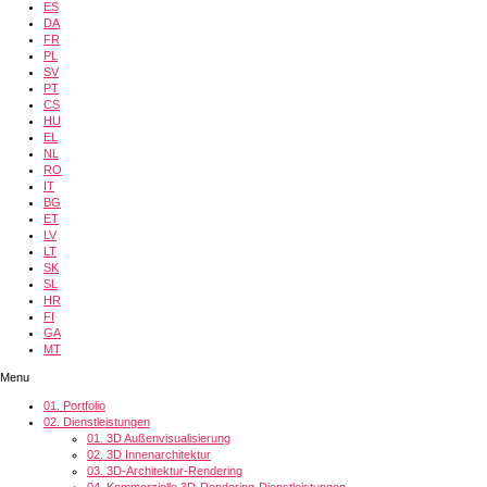
ES
DA
FR
PL
SV
PT
CS
HU
EL
NL
RO
IT
BG
ET
LV
LT
SK
SL
HR
FI
GA
MT
Menu
01.
Portfolio
02.
Dienstleistungen
01.
3D Außenvisualisierung
02.
3D Innenarchitektur
03.
3D-Architektur-Rendering
04.
Kommerzielle 3D-Rendering-Dienstleistungen