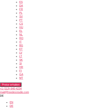
ES
DA
FR
PL
SV
PT
CS
HU
EL
NL
RO
IT
BG
ET
LV
LT
SK
SI
HR
FI
GA
MT
Preise erhalten
+1 (213) 640-4234
mail@freedesstudio.com
DE
EN
DE