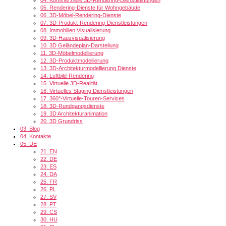
05.
Rendering-Dienste für Wohngebäude
06.
3D-Möbel-Rendering-Dienste
07.
3D-Produkt-Rendering-Dienstleistungen
08.
Immobilien Visualisierung
09.
3D-Hausvisualisierung
10.
3D Geländeplan-Darstellung
11.
3D-Möbelmodellierung
12.
3D-Produktmodellierung
13.
3D-Architekturmodellierung Dienste
14.
Luftbild-Rendering
15.
Virtuelle 3D-Realität
16.
Virtuelles Staging Dienstleistungen
17.
360°-Virtuelle-Touren-Services
18.
3D-Rundgangsdienste
19.
3D Architekturanimation
20.
3D Grundriss
03.
Blog
04.
Kontakte
05.
DE
21.
EN
22.
DE
23.
ES
24.
DA
25.
FR
26.
PL
27.
SV
28.
PT
29.
CS
30.
HU