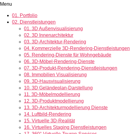
Menu
01.
Portfolio
02.
Dienstleistungen
01.
3D Außenvisualisierung
02.
3D Innenarchitektur
03.
3D-Architektur-Rendering
04.
Kommerzielle 3D-Rendering-Dienstleistungen
05.
Rendering-Dienste für Wohngebäude
06.
3D-Möbel-Rendering-Dienste
07.
3D-Produkt-Rendering-Dienstleistungen
08.
Immobilien Visualisierung
09.
3D-Hausvisualisierung
10.
3D Geländeplan-Darstellung
11.
3D-Möbelmodellierung
12.
3D-Produktmodellierung
13.
3D-Architekturmodellierung Dienste
14.
Luftbild-Rendering
15.
Virtuelle 3D-Realität
16.
Virtuelles Staging Dienstleistungen
17.
360°-Virtuelle-Touren-Services