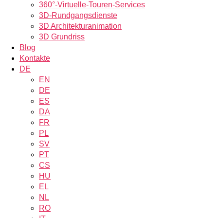
360°-Virtuelle-Touren-Services
3D-Rundgangsdienste
3D Architekturanimation
3D Grundriss
Blog
Kontakte
DE
EN
DE
ES
DA
FR
PL
SV
PT
CS
HU
EL
NL
RO