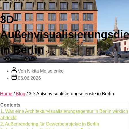
3D-
Außenvisualisierungsdi
in Berlin
Von
Nikita Moiseienko
06.06.2026
Home
/
Blog
/
3D-Außenvisualisierungsdienste in Berlin
Contents
1.
Was eine Architekturvisualisierungsagentur in Berlin wirklich
abdeckt
2.
Außenrendering für Gewerbeprojekte in Berlin