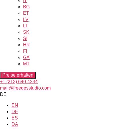
IT
BG
ET
LV
LT
SK
SI
HR
FI
GA
MT
Preise erhalten
+1 (213) 640-4234
mail@freedesstudio.com
DE
EN
DE
ES
DA