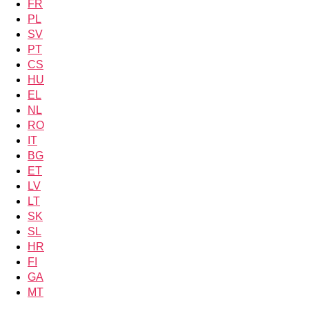
FR
PL
SV
PT
CS
HU
EL
NL
RO
IT
BG
ET
LV
LT
SK
SL
HR
FI
GA
MT