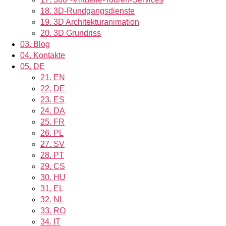
18.
3D-Rundgangsdienste
19.
3D Architekturanimation
20.
3D Grundriss
03.
Blog
04.
Kontakte
05.
DE
21.
EN
22.
DE
23.
ES
24.
DA
25.
FR
26.
PL
27.
SV
28.
PT
29.
CS
30.
HU
31.
EL
32.
NL
33.
RO
34.
IT