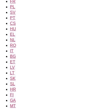
FR
PL
SV
PT
CS
HU
EL
NL
RO
IT
BG
ET
LV
LT
SK
SL
HR
FI
GA
MT