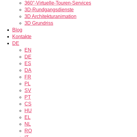
360°-Virtuelle-Touren-Services
3D-Rundgangsdienste
3D Architekturanimation
3D Grundriss
Blog
Kontakte
DE
EN
DE
ES
DA
FR
PL
SV
PT
CS
HU
EL
NL
RO