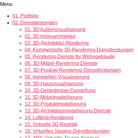
Menu
01.
Portfolio
02.
Dienstleistungen
01.
3D Außenvisualisierung
02.
3D Innenarchitektur
03.
3D-Architektur-Rendering
04.
Kommerzielle 3D-Rendering-Dienstleistungen
05.
Rendering-Dienste für Wohngebäude
06.
3D-Möbel-Rendering-Dienste
07.
3D-Produkt-Rendering-Dienstleistungen
08.
Immobilien Visualisierung
09.
3D-Hausvisualisierung
10.
3D Geländeplan-Darstellung
11.
3D-Möbelmodellierung
12.
3D-Produktmodellierung
13.
3D-Architekturmodellierung Dienste
14.
Luftbild-Rendering
15.
Virtuelle 3D-Realität
16.
Virtuelles Staging Dienstleistungen
17.
360°-Virtuelle-Touren-Services