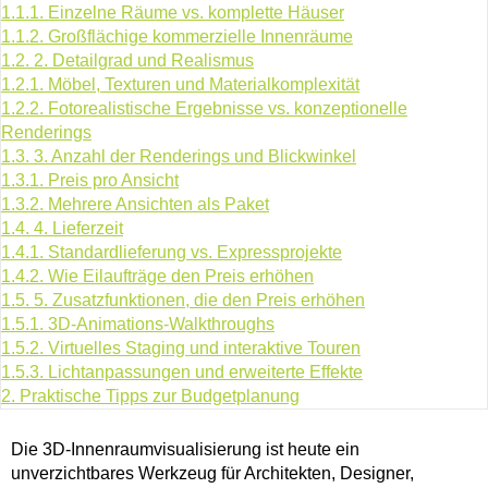
1.1.1.
Einzelne Räume vs. komplette Häuser
1.1.2.
Großflächige kommerzielle Innenräume
1.2.
2. Detailgrad und Realismus
1.2.1.
Möbel, Texturen und Materialkomplexität
1.2.2.
Fotorealistische Ergebnisse vs. konzeptionelle
Renderings
1.3.
3. Anzahl der Renderings und Blickwinkel
1.3.1.
Preis pro Ansicht
1.3.2.
Mehrere Ansichten als Paket
1.4.
4. Lieferzeit
1.4.1.
Standardlieferung vs. Expressprojekte
1.4.2.
Wie Eilaufträge den Preis erhöhen
1.5.
5. Zusatzfunktionen, die den Preis erhöhen
1.5.1.
3D-Animations-Walkthroughs
1.5.2.
Virtuelles Staging und interaktive Touren
1.5.3.
Lichtanpassungen und erweiterte Effekte
2.
Praktische Tipps zur Budgetplanung
Die 3D-Innenraumvisualisierung ist heute ein
unverzichtbares Werkzeug für Architekten, Designer,