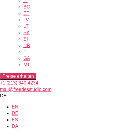
IT
BG
ET
LV
LT
SK
SI
HR
FI
GA
MT
Preise erhalten
+1 (213) 640-4234
mail@freedesstudio.com
DE
EN
DE
ES
DA