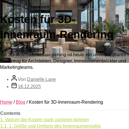
Kosten für 3D-
Innenraum-Rendering
Die 3D-Innenraumvisualisierung ist heute ein unverzichtbares
Werkzeug für Architekten, Designer, Immobilienentwickler und
Marketingteams.
Von
Danielle Lane
16.12.2025
Home
/
Blog
/
Kosten für 3D-Innenraum-Rendering
Contents
1.
Warum die Kosten stark variieren können
1.1.
1. Größe und Umfang des Innenraumprojekts