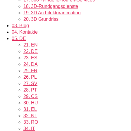
18.
3D-Rundgangsdienste
19.
3D Architekturanimation
20.
3D Grundriss
03.
Blog
04.
Kontakte
05.
DE
21.
EN
22.
DE
23.
ES
24.
DA
25.
FR
26.
PL
27.
SV
28.
PT
29.
CS
30.
HU
31.
EL
32.
NL
33.
RO
34.
IT