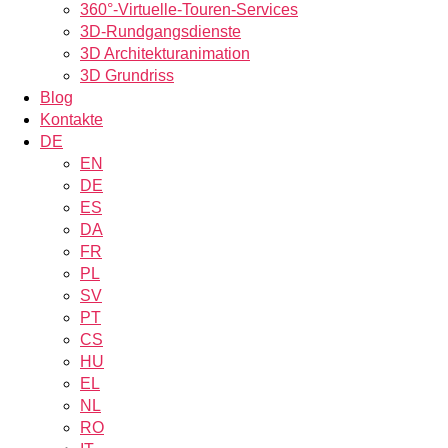
360°-Virtuelle-Touren-Services
3D-Rundgangsdienste
3D Architekturanimation
3D Grundriss
Blog
Kontakte
DE
EN
DE
ES
DA
FR
PL
SV
PT
CS
HU
EL
NL
RO