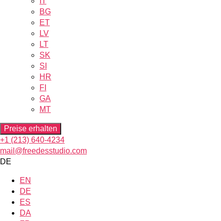
IT
BG
ET
LV
LT
SK
SI
HR
FI
GA
MT
Preise erhalten
+1 (213) 640-4234
mail@freedesstudio.com
DE
EN
DE
ES
DA