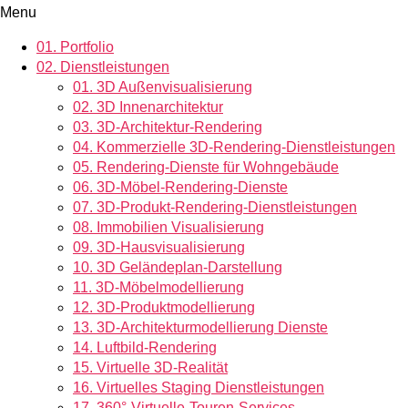
Menu
01.
Portfolio
02.
Dienstleistungen
01.
3D Außenvisualisierung
02.
3D Innenarchitektur
03.
3D-Architektur-Rendering
04.
Kommerzielle 3D-Rendering-Dienstleistungen
05.
Rendering-Dienste für Wohngebäude
06.
3D-Möbel-Rendering-Dienste
07.
3D-Produkt-Rendering-Dienstleistungen
08.
Immobilien Visualisierung
09.
3D-Hausvisualisierung
10.
3D Geländeplan-Darstellung
11.
3D-Möbelmodellierung
12.
3D-Produktmodellierung
13.
3D-Architekturmodellierung Dienste
14.
Luftbild-Rendering
15.
Virtuelle 3D-Realität
16.
Virtuelles Staging Dienstleistungen
17.
360°-Virtuelle-Touren-Services