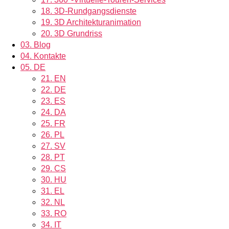
18.
3D-Rundgangsdienste
19.
3D Architekturanimation
20.
3D Grundriss
03.
Blog
04.
Kontakte
05.
DE
21.
EN
22.
DE
23.
ES
24.
DA
25.
FR
26.
PL
27.
SV
28.
PT
29.
CS
30.
HU
31.
EL
32.
NL
33.
RO
34.
IT