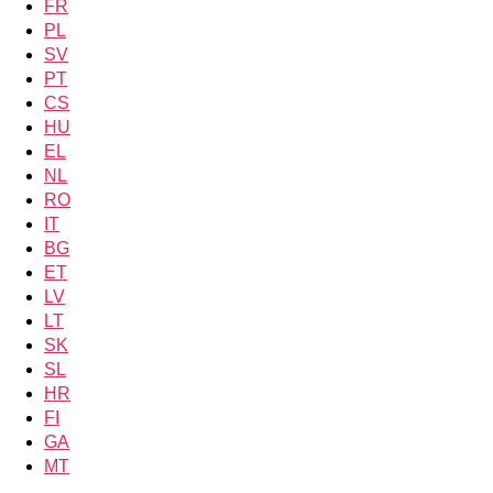
FR
PL
SV
PT
CS
HU
EL
NL
RO
IT
BG
ET
LV
LT
SK
SL
HR
FI
GA
MT