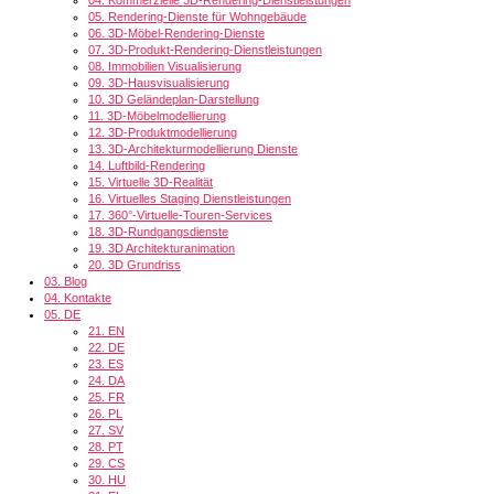
05.
Rendering-Dienste für Wohngebäude
06.
3D-Möbel-Rendering-Dienste
07.
3D-Produkt-Rendering-Dienstleistungen
08.
Immobilien Visualisierung
09.
3D-Hausvisualisierung
10.
3D Geländeplan-Darstellung
11.
3D-Möbelmodellierung
12.
3D-Produktmodellierung
13.
3D-Architekturmodellierung Dienste
14.
Luftbild-Rendering
15.
Virtuelle 3D-Realität
16.
Virtuelles Staging Dienstleistungen
17.
360°-Virtuelle-Touren-Services
18.
3D-Rundgangsdienste
19.
3D Architekturanimation
20.
3D Grundriss
03.
Blog
04.
Kontakte
05.
DE
21.
EN
22.
DE
23.
ES
24.
DA
25.
FR
26.
PL
27.
SV
28.
PT
29.
CS
30.
HU