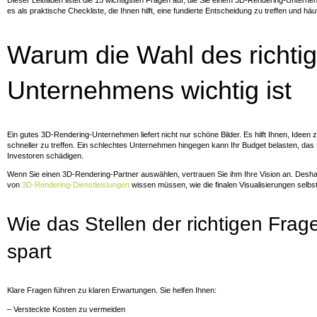
Dieser Leitfaden listet die 15 wichtigsten Fragen auf, die Sie einem 3D-Rendering-Unterne
es als praktische Checkliste, die Ihnen hilft, eine fundierte Entscheidung zu treffen und hä
Warum die Wahl des richti
Unternehmens wichtig ist
Ein gutes 3D-Rendering-Unternehmen liefert nicht nur schöne Bilder. Es hilft Ihnen, Ide
schneller zu treffen. Ein schlechtes Unternehmen hingegen kann Ihr Budget belasten, das
Investoren schädigen.
Wenn Sie einen 3D-Rendering-Partner auswählen, vertrauen Sie ihm Ihre Vision an. Deshal
von
3D-Rendering-Dienstleistungen
wissen müssen, wie die finalen Visualisierungen selbst
Wie das Stellen der richtigen Frag
spart
Klare Fragen führen zu klaren Erwartungen. Sie helfen Ihnen:
– Versteckte Kosten zu vermeiden