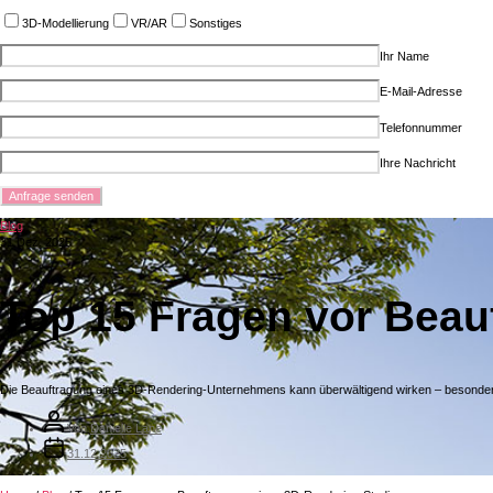
3D-Modellierung
VR/AR
Sonstiges
Ihr Name
E-Mail-Adresse
Telefonnummer
Ihre Nachricht
Blog
31 Dez. 2025
Top 15 Fragen vor Beau
Die Beauftragung eines 3D-Rendering-Unternehmens kann überwältigend wirken – besonders, w
Von
Danielle Lane
31.12.2025