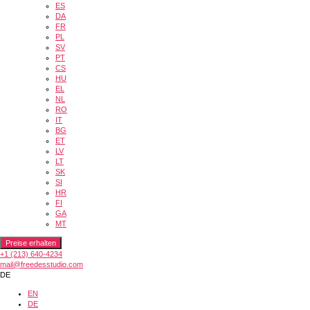
ES
DA
FR
PL
SV
PT
CS
HU
EL
NL
RO
IT
BG
ET
LV
LT
SK
SI
HR
FI
GA
MT
Preise erhalten
+1 (213) 640-4234
mail@freedesstudio.com
DE
EN
DE