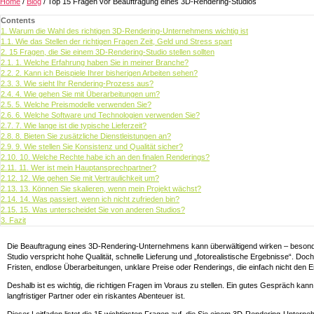
Home
/
Blog
/
Top 15 Fragen vor Beauftragung eines 3D-Rendering-Studios
Contents
1.
Warum die Wahl des richtigen 3D-Rendering-Unternehmens wichtig ist
1.1.
Wie das Stellen der richtigen Fragen Zeit, Geld und Stress spart
2.
15 Fragen, die Sie einem 3D-Rendering-Studio stellen sollten
2.1.
1. Welche Erfahrung haben Sie in meiner Branche?
2.2.
2. Kann ich Beispiele Ihrer bisherigen Arbeiten sehen?
2.3.
3. Wie sieht Ihr Rendering-Prozess aus?
2.4.
4. Wie gehen Sie mit Überarbeitungen um?
2.5.
5. Welche Preismodelle verwenden Sie?
2.6.
6. Welche Software und Technologien verwenden Sie?
2.7.
7. Wie lange ist die typische Lieferzeit?
2.8.
8. Bieten Sie zusätzliche Dienstleistungen an?
2.9.
9. Wie stellen Sie Konsistenz und Qualität sicher?
2.10.
10. Welche Rechte habe ich an den finalen Renderings?
2.11.
11. Wer ist mein Hauptansprechpartner?
2.12.
12. Wie gehen Sie mit Vertraulichkeit um?
2.13.
13. Können Sie skalieren, wenn mein Projekt wächst?
2.14.
14. Was passiert, wenn ich nicht zufrieden bin?
2.15.
15. Was unterscheidet Sie von anderen Studios?
3.
Fazit
Die Beauftragung eines 3D-Rendering-Unternehmens kann überwältigend wirken – besonde
Studio verspricht hohe Qualität, schnelle Lieferung und „fotorealistische Ergebnisse“. Doc
Fristen, endlose Überarbeitungen, unklare Preise oder Renderings, die einfach nicht den
Deshalb ist es wichtig, die richtigen Fragen im Voraus zu stellen. Ein gutes Gespräch kann z
langfristiger Partner oder ein riskantes Abenteuer ist.