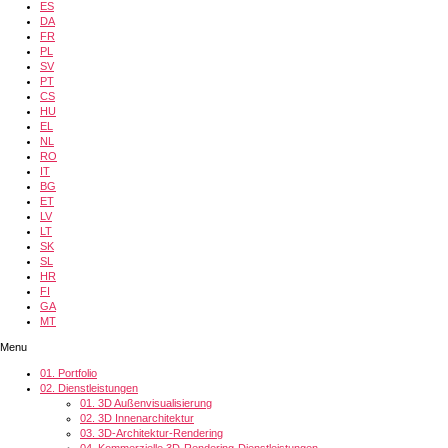
ES
DA
FR
PL
SV
PT
CS
HU
EL
NL
RO
IT
BG
ET
LV
LT
SK
SL
HR
FI
GA
MT
Menu
01.
Portfolio
02.
Dienstleistungen
01.
3D Außenvisualisierung
02.
3D Innenarchitektur
03.
3D-Architektur-Rendering
04.
Kommerzielle 3D-Rendering-Dienstleistungen