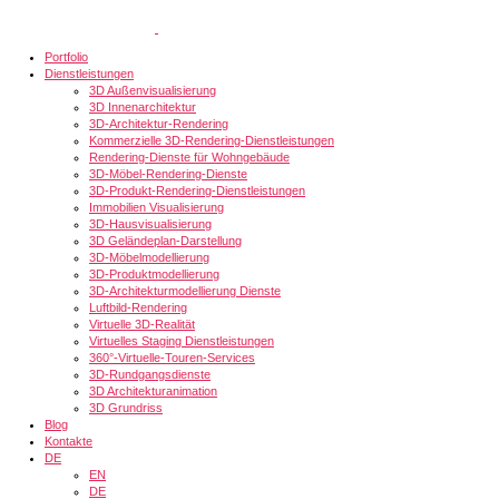
Portfolio
Dienstleistungen
3D Außenvisualisierung
3D Innenarchitektur
3D-Architektur-Rendering
Kommerzielle 3D-Rendering-Dienstleistungen
Rendering-Dienste für Wohngebäude
3D-Möbel-Rendering-Dienste
3D-Produkt-Rendering-Dienstleistungen
Immobilien Visualisierung
3D-Hausvisualisierung
3D Geländeplan-Darstellung
3D-Möbelmodellierung
3D-Produktmodellierung
3D-Architekturmodellierung Dienste
Luftbild-Rendering
Virtuelle 3D-Realität
Virtuelles Staging Dienstleistungen
360°-Virtuelle-Touren-Services
3D-Rundgangsdienste
3D Architekturanimation
3D Grundriss
Blog
Kontakte
DE
EN
DE