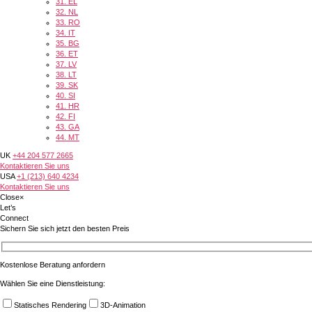
31.
EL
32.
NL
33.
RO
34.
IT
35.
BG
36.
ET
37.
LV
38.
LT
39.
SK
40.
SI
41.
HR
42.
FI
43.
GA
44.
MT
UK
+44 204 577 2665
Kontaktieren Sie uns
USA
+1 (213) 640 4234
Kontaktieren Sie uns
Close
×
Let’s
Connect
Sichern Sie sich jetzt den besten Preis
Kostenlose Beratung anfordern
Wählen Sie eine Dienstleistung:
Statisches Rendering
3D-Animation