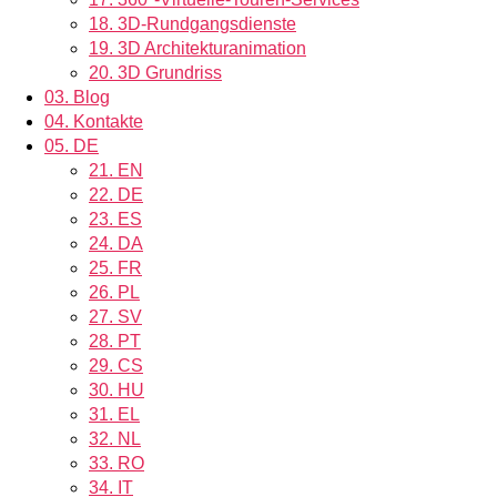
18.
3D-Rundgangsdienste
19.
3D Architekturanimation
20.
3D Grundriss
03.
Blog
04.
Kontakte
05.
DE
21.
EN
22.
DE
23.
ES
24.
DA
25.
FR
26.
PL
27.
SV
28.
PT
29.
CS
30.
HU
31.
EL
32.
NL
33.
RO
34.
IT