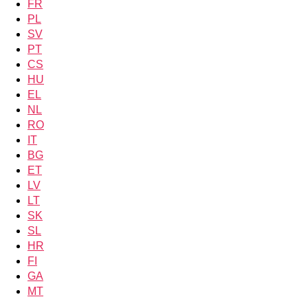
FR
PL
SV
PT
CS
HU
EL
NL
RO
IT
BG
ET
LV
LT
SK
SL
HR
FI
GA
MT