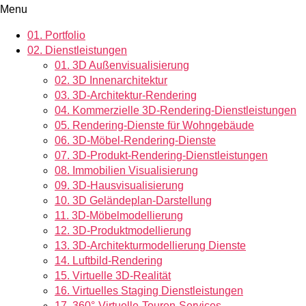
Menu
01.
Portfolio
02.
Dienstleistungen
01.
3D Außenvisualisierung
02.
3D Innenarchitektur
03.
3D-Architektur-Rendering
04.
Kommerzielle 3D-Rendering-Dienstleistungen
05.
Rendering-Dienste für Wohngebäude
06.
3D-Möbel-Rendering-Dienste
07.
3D-Produkt-Rendering-Dienstleistungen
08.
Immobilien Visualisierung
09.
3D-Hausvisualisierung
10.
3D Geländeplan-Darstellung
11.
3D-Möbelmodellierung
12.
3D-Produktmodellierung
13.
3D-Architekturmodellierung Dienste
14.
Luftbild-Rendering
15.
Virtuelle 3D-Realität
16.
Virtuelles Staging Dienstleistungen
17.
360°-Virtuelle-Touren-Services