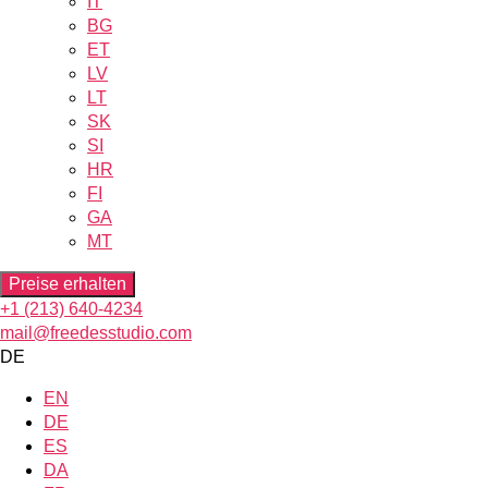
IT
BG
ET
LV
LT
SK
SI
HR
FI
GA
MT
Preise erhalten
+1 (213) 640-4234
mail@freedesstudio.com
DE
EN
DE
ES
DA