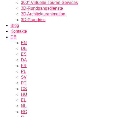
360°-Virtuelle-Touren-Services
3D-Rundgangsdienste
3D Architekturanimation
3D Grundriss
Blog
Kontakte
DE
EN
DE
ES
DA
FR
PL
SV
PT
CS
HU
EL
NL
RO