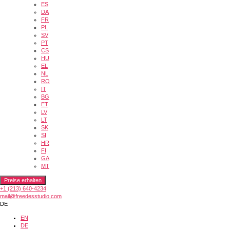
ES
DA
FR
PL
SV
PT
CS
HU
EL
NL
RO
IT
BG
ET
LV
LT
SK
SI
HR
FI
GA
MT
Preise erhalten
+1 (213) 640-4234
mail@freedesstudio.com
DE
EN
DE