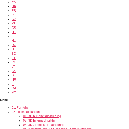
ES
DA
FR
PL
SV
PT
CS
HU
EL
NL
RO
IT
BG
ET
LV
LT
SK
SL
HR
FI
GA
MT
Menu
01.
Portfolio
02.
Dienstleistungen
01.
3D Außenvisualisierung
02.
3D Innenarchitektur
03.
3D-Architektur-Rendering
04.
Kommerzielle 3D-Rendering-Dienstleistungen