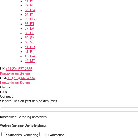
31.
EL
32.
NL
33.
RO
34.
IT
35.
BG
36.
ET
37.
LV
38.
LT
39.
SK
40.
SI
41.
HR
42.
FI
43.
GA
44.
MT
UK
+44 204 577 2665
Kontaktieren Sie uns
USA
+1 (213) 640 4234
Kontaktieren Sie uns
Close
×
Let’s
Connect
Sichern Sie sich jetzt den besten Preis
Kostenlose Beratung anfordern
Wählen Sie eine Dienstleistung:
Statisches Rendering
3D-Animation