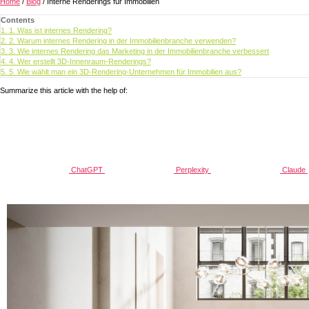
Home
/
Blog
/
Interne Renderings für Immobilien
Contents
1.
1. Was ist internes Rendering?
2.
2. Warum internes Rendering in der Immobilienbranche verwenden?
3.
3. Wie internes Rendering das Marketing in der Immobilienbranche verbessert
4.
4. Wer erstellt 3D-Innenraum-Renderings?
5.
5. Wie wählt man ein 3D-Rendering-Unternehmen für Immobilien aus?
Summarize this article with the help of:
ChatGPT
Perplexity
Claude