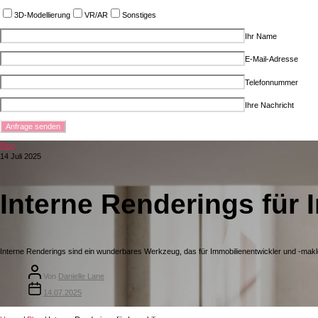
3D-Modellierung
VR/AR
Sonstiges
Ihr Name
E-Mail-Adresse
Telefonnummer
Ihre Nachricht
Blog
14 Juli 2025
Interne Renderings für 
Interne Renderings sind ein wunderbares Werkzeug, das für Immobilienentwickler und -makler
Von
Danielle Lane
14.07.2025