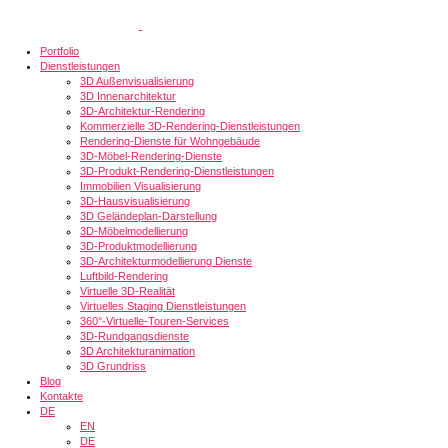
Portfolio
Dienstleistungen
3D Außenvisualisierung
3D Innenarchitektur
3D-Architektur-Rendering
Kommerzielle 3D-Rendering-Dienstleistungen
Rendering-Dienste für Wohngebäude
3D-Möbel-Rendering-Dienste
3D-Produkt-Rendering-Dienstleistungen
Immobilien Visualisierung
3D-Hausvisualisierung
3D Geländeplan-Darstellung
3D-Möbelmodellierung
3D-Produktmodellierung
3D-Architekturmodellierung Dienste
Luftbild-Rendering
Virtuelle 3D-Realität
Virtuelles Staging Dienstleistungen
360°-Virtuelle-Touren-Services
3D-Rundgangsdienste
3D Architekturanimation
3D Grundriss
Blog
Kontakte
DE
EN
DE