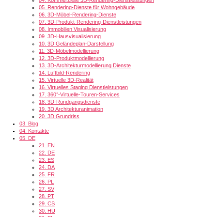
05.
Rendering-Dienste für Wohngebäude
06.
3D-Möbel-Rendering-Dienste
07.
3D-Produkt-Rendering-Dienstleistungen
08.
Immobilien Visualisierung
09.
3D-Hausvisualisierung
10.
3D Geländeplan-Darstellung
11.
3D-Möbelmodellierung
12.
3D-Produktmodellierung
13.
3D-Architekturmodellierung Dienste
14.
Luftbild-Rendering
15.
Virtuelle 3D-Realität
16.
Virtuelles Staging Dienstleistungen
17.
360°-Virtuelle-Touren-Services
18.
3D-Rundgangsdienste
19.
3D Architekturanimation
20.
3D Grundriss
03.
Blog
04.
Kontakte
05.
DE
21.
EN
22.
DE
23.
ES
24.
DA
25.
FR
26.
PL
27.
SV
28.
PT
29.
CS
30.
HU