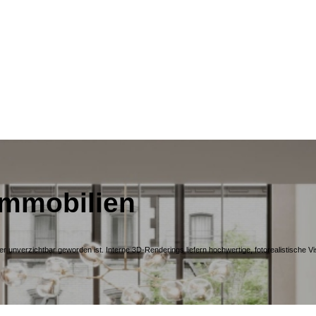
Immobilien
 unverzichtbar geworden ist. Interne 3D-Renderings liefern hochwertige, fotorealistische Vi