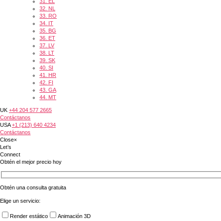
31.
EL
32.
NL
33.
RO
34.
IT
35.
BG
36.
ET
37.
LV
38.
LT
39.
SK
40.
SI
41.
HR
42.
FI
43.
GA
44.
MT
UK
+44 204 577 2665
Contáctanos
USA
+1 (213) 640 4234
Contáctanos
Close
×
Let’s
Connect
Obtén el mejor precio hoy
Obtén una consulta gratuita
Elige un servicio:
Render estático
Animación 3D