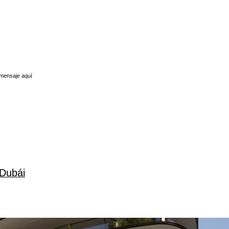
 mensaje aquí
 Dubái