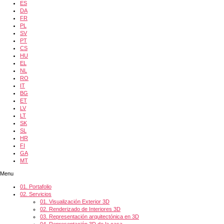
ES
DA
FR
PL
SV
PT
CS
HU
EL
NL
RO
IT
BG
ET
LV
LT
SK
SL
HR
FI
GA
MT
Menu
01.
Portafolio
02.
Servicios
01.
Visualización Exterior 3D
02.
Renderizado de Interiores 3D
03.
Representación arquitectónica en 3D
04.
Representación 3D de la casa