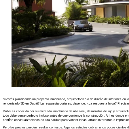
Si estás planificando un proyecto inmobiliario, arquitectónico o de diseño de interiores e
renderizado 3D en Dubái? La respuesta corta es: depende. ¿La respuesta larga? Precisam
Dubái es conocido por su mercado inmobiliario de alto nivel, desarrollos de lujo y arquitec
todo debe verse perfecto incluso antes de que comience la construcción. Ahí es donde ent
confían en visualizaciones de alta calidad para vender ideas, atraer inversores e impresion
Pero los precios pueden resultar confusos. Algunos estudios cobran unos pocos cientos d