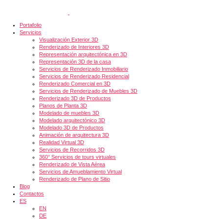
Portafolio
Servicios
Visualización Exterior 3D
Renderizado de Interiores 3D
Representación arquitectónica en 3D
Representación 3D de la casa
Servicios de Renderizado Inmobiliario
Servicios de Renderizado Residencial
Renderizado Comercial en 3D
Servicios de Renderizado de Muebles 3D
Renderizado 3D de Productos
Planos de Planta 3D
Modelado de muebles 3D
Modelado arquitectónico 3D
Modelado 3D de Productos
Animación de arquitectura 3D
Realidad Virtual 3D
Servicios de Recorridos 3D
360° Servicios de tours virtuales
Renderizado de Vista Aérea
Servicios de Amueblamiento Virtual
Renderizado de Plano de Sitio
Blog
Contactos
ES
EN
DE