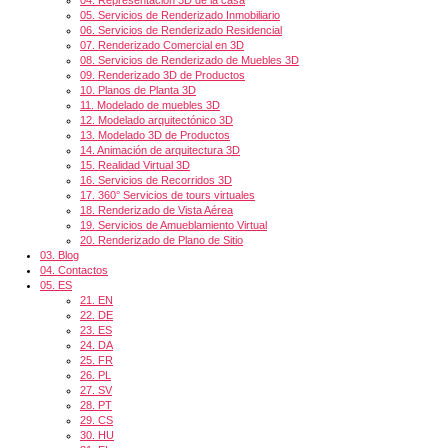
05.
Servicios de Renderizado Inmobiliario
06.
Servicios de Renderizado Residencial
07.
Renderizado Comercial en 3D
08.
Servicios de Renderizado de Muebles 3D
09.
Renderizado 3D de Productos
10.
Planos de Planta 3D
11.
Modelado de muebles 3D
12.
Modelado arquitectónico 3D
13.
Modelado 3D de Productos
14.
Animación de arquitectura 3D
15.
Realidad Virtual 3D
16.
Servicios de Recorridos 3D
17.
360° Servicios de tours virtuales
18.
Renderizado de Vista Aérea
19.
Servicios de Amueblamiento Virtual
20.
Renderizado de Plano de Sitio
03.
Blog
04.
Contactos
05.
ES
21.
EN
22.
DE
23.
ES
24.
DA
25.
FR
26.
PL
27.
SV
28.
PT
29.
CS
30.
HU