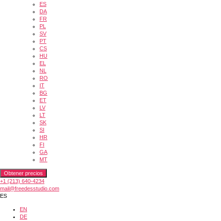
ES
DA
FR
PL
SV
PT
CS
HU
EL
NL
RO
IT
BG
ET
LV
LT
SK
SI
HR
FI
GA
MT
Obtener precios
+1 (213) 640-4234
mail@freedesstudio.com
ES
EN
DE