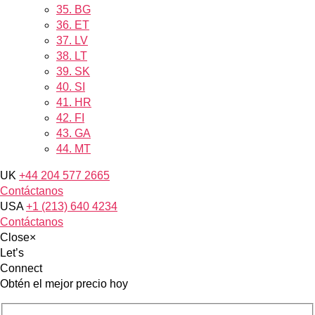
35.
BG
36.
ET
37.
LV
38.
LT
39.
SK
40.
SI
41.
HR
42.
FI
43.
GA
44.
MT
UK
+44 204 577 2665
Contáctanos
USA
+1 (213) 640 4234
Contáctanos
Close
×
Let’s
Connect
Obtén el mejor precio hoy