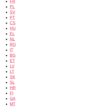
FR
PL
SV
PT
CS
HU
EL
NL
RO
IT
BG
ET
LV
LT
SK
SL
HR
FI
GA
MT