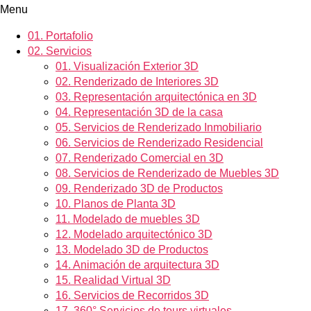
Menu
01.
Portafolio
02.
Servicios
01.
Visualización Exterior 3D
02.
Renderizado de Interiores 3D
03.
Representación arquitectónica en 3D
04.
Representación 3D de la casa
05.
Servicios de Renderizado Inmobiliario
06.
Servicios de Renderizado Residencial
07.
Renderizado Comercial en 3D
08.
Servicios de Renderizado de Muebles 3D
09.
Renderizado 3D de Productos
10.
Planos de Planta 3D
11.
Modelado de muebles 3D
12.
Modelado arquitectónico 3D
13.
Modelado 3D de Productos
14.
Animación de arquitectura 3D
15.
Realidad Virtual 3D
16.
Servicios de Recorridos 3D
17.
360° Servicios de tours virtuales