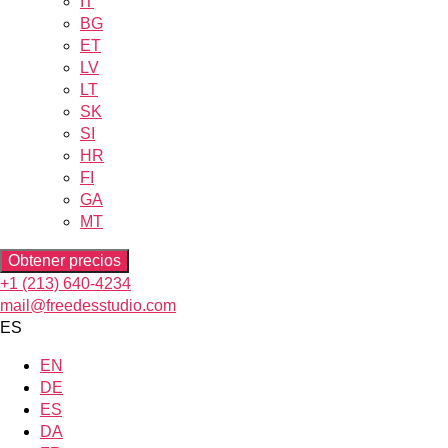
IT
BG
ET
LV
LT
SK
SI
HR
FI
GA
MT
Obtener precios
+1 (213) 640-4234
mail@freedesstudio.com
ES
EN
DE
ES
DA