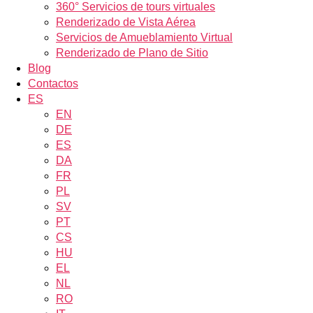
360° Servicios de tours virtuales
Renderizado de Vista Aérea
Servicios de Amueblamiento Virtual
Renderizado de Plano de Sitio
Blog
Contactos
ES
EN
DE
ES
DA
FR
PL
SV
PT
CS
HU
EL
NL
RO