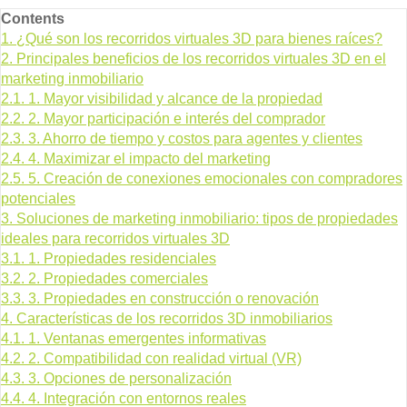
Contents
1.
¿Qué son los recorridos virtuales 3D para bienes raíces?
2.
Principales beneficios de los recorridos virtuales 3D en el
marketing inmobiliario
2.1.
1. Mayor visibilidad y alcance de la propiedad
2.2.
2. Mayor participación e interés del comprador
2.3.
3. Ahorro de tiempo y costos para agentes y clientes
2.4.
4. Maximizar el impacto del marketing
2.5.
5. Creación de conexiones emocionales con compradores
potenciales
3.
Soluciones de marketing inmobiliario: tipos de propiedades
ideales para recorridos virtuales 3D
3.1.
1. Propiedades residenciales
3.2.
2. Propiedades comerciales
3.3.
3. Propiedades en construcción o renovación
4.
Características de los recorridos 3D inmobiliarios
4.1.
1. Ventanas emergentes informativas
4.2.
2. Compatibilidad con realidad virtual (VR)
4.3.
3. Opciones de personalización
4.4.
4. Integración con entornos reales