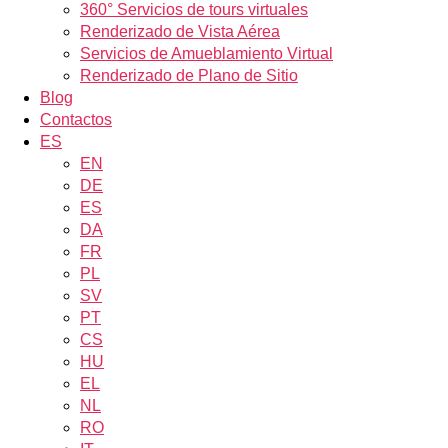
360° Servicios de tours virtuales
Renderizado de Vista Aérea
Servicios de Amueblamiento Virtual
Renderizado de Plano de Sitio
Blog
Contactos
ES
EN
DE
ES
DA
FR
PL
SV
PT
CS
HU
EL
NL
RO