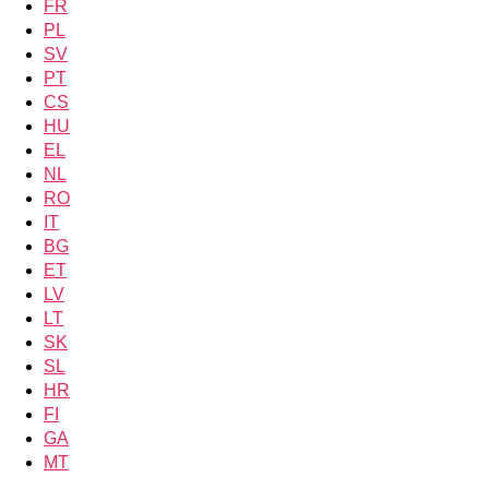
FR
PL
SV
PT
CS
HU
EL
NL
RO
IT
BG
ET
LV
LT
SK
SL
HR
FI
GA
MT