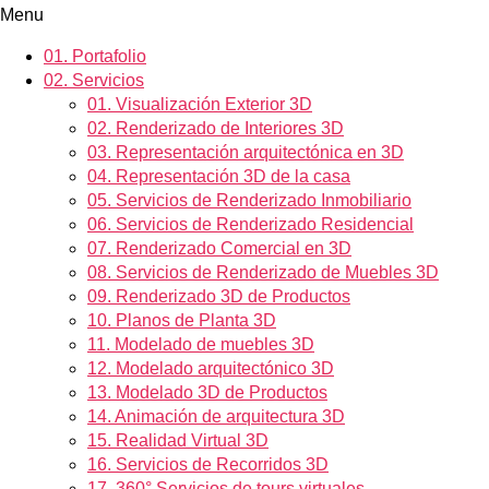
Menu
01.
Portafolio
02.
Servicios
01.
Visualización Exterior 3D
02.
Renderizado de Interiores 3D
03.
Representación arquitectónica en 3D
04.
Representación 3D de la casa
05.
Servicios de Renderizado Inmobiliario
06.
Servicios de Renderizado Residencial
07.
Renderizado Comercial en 3D
08.
Servicios de Renderizado de Muebles 3D
09.
Renderizado 3D de Productos
10.
Planos de Planta 3D
11.
Modelado de muebles 3D
12.
Modelado arquitectónico 3D
13.
Modelado 3D de Productos
14.
Animación de arquitectura 3D
15.
Realidad Virtual 3D
16.
Servicios de Recorridos 3D
17.
360° Servicios de tours virtuales