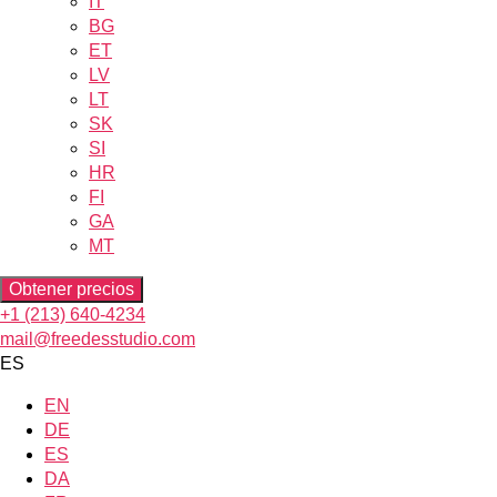
IT
BG
ET
LV
LT
SK
SI
HR
FI
GA
MT
Obtener precios
+1 (213) 640-4234
mail@freedesstudio.com
ES
EN
DE
ES
DA