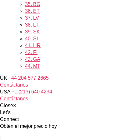
35.
BG
36.
ET
37.
LV
38.
LT
39.
SK
40.
SI
41.
HR
42.
FI
43.
GA
44.
MT
UK
+44 204 577 2665
Contáctanos
USA
+1 (213) 640 4234
Contáctanos
Close
×
Let’s
Connect
Obtén el mejor precio hoy