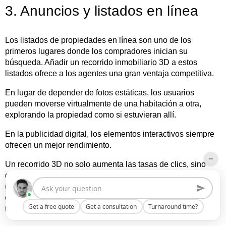
3. Anuncios y listados en línea
Los listados de propiedades en línea son uno de los
primeros lugares donde los compradores inician su
búsqueda. Añadir un recorrido inmobiliario 3D a estos
listados ofrece a los agentes una gran ventaja competitiva.
En lugar de depender de fotos estáticas, los usuarios
pueden moverse virtualmente de una habitación a otra,
explorando la propiedad como si estuvieran allí.
En la publicidad digital, los elementos interactivos siempre
ofrecen un mejor rendimiento.
Un recorrido 3D no solo aumenta las tasas de clics, sino
que también ayuda a los compradores potenciales a formar
una conexión emocional con la propiedad. Cierra la brecha
entre el interés en línea y las visitas físicas, haciendo que
Get a free quote
Get a consultation
Turnaround time?
tus campañas de marketing sean mucho más efectivas.