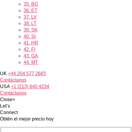
35.
BG
36.
ET
37.
LV
38.
LT
39.
SK
40.
SI
41.
HR
42.
FI
43.
GA
44.
MT
UK
+44 204 577 2665
Contáctanos
USA
+1 (213) 640 4234
Contáctanos
Close
×
Let’s
Connect
Obtén el mejor precio hoy