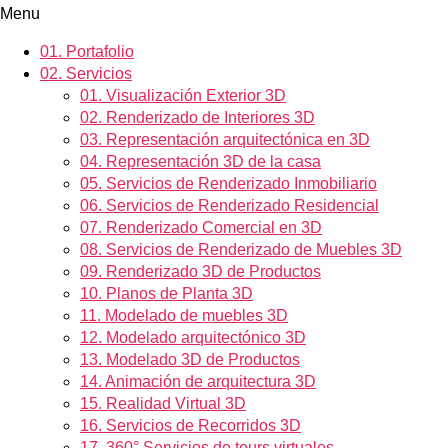
Menu
01.
Portafolio
02.
Servicios
01.
Visualización Exterior 3D
02.
Renderizado de Interiores 3D
03.
Representación arquitectónica en 3D
04.
Representación 3D de la casa
05.
Servicios de Renderizado Inmobiliario
06.
Servicios de Renderizado Residencial
07.
Renderizado Comercial en 3D
08.
Servicios de Renderizado de Muebles 3D
09.
Renderizado 3D de Productos
10.
Planos de Planta 3D
11.
Modelado de muebles 3D
12.
Modelado arquitectónico 3D
13.
Modelado 3D de Productos
14.
Animación de arquitectura 3D
15.
Realidad Virtual 3D
16.
Servicios de Recorridos 3D
17.
360° Servicios de tours virtuales