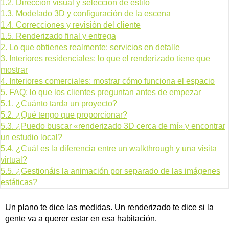
1.2.
Dirección visual y selección de estilo
1.3.
Modelado 3D y configuración de la escena
1.4.
Correcciones y revisión del cliente
1.5.
Renderizado final y entrega
2.
Lo que obtienes realmente: servicios en detalle
3.
Interiores residenciales: lo que el renderizado tiene que
mostrar
4.
Interiores comerciales: mostrar cómo funciona el espacio
5.
FAQ: lo que los clientes preguntan antes de empezar
5.1.
¿Cuánto tarda un proyecto?
5.2.
¿Qué tengo que proporcionar?
5.3.
¿Puedo buscar «renderizado 3D cerca de mí» y encontrar
un estudio local?
5.4.
¿Cuál es la diferencia entre un walkthrough y una visita
virtual?
5.5.
¿Gestionáis la animación por separado de las imágenes
estáticas?
Un plano te dice las medidas. Un renderizado te dice si la
gente va a querer estar en esa habitación.