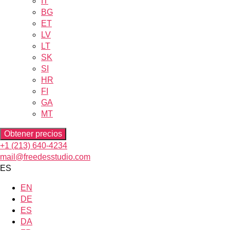
IT
BG
ET
LV
LT
SK
SI
HR
FI
GA
MT
Obtener precios
+1 (213) 640-4234
mail@freedesstudio.com
ES
EN
DE
ES
DA