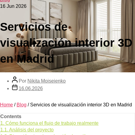
16 Jun 2026
Servicios de
visualización interior 3D
en Madrid
Por
Nikita Moiseienko
16.06.2026
Home
/
Blog
/
Servicios de visualización interior 3D en Madrid
Contents
1.
Cómo funciona el flujo de trabajo realmente
1.1.
Análisis del proyecto