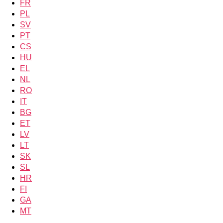
FR
PL
SV
PT
CS
HU
EL
NL
RO
IT
BG
ET
LV
LT
SK
SL
HR
FI
GA
MT