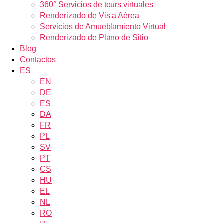
360° Servicios de tours virtuales
Renderizado de Vista Aérea
Servicios de Amueblamiento Virtual
Renderizado de Plano de Sitio
Blog
Contactos
ES
EN
DE
ES
DA
FR
PL
SV
PT
CS
HU
EL
NL
RO