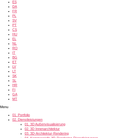
ES
DA
FR
PL
SV
PT
CS
HU
EL
NL
RO
IT
BG
ET
LV
LT
SK
SL
HR
FI
GA
MT
Menu
01.
Portfolio
02.
Dienstleistungen
01.
3D Außenvisualisierung
02.
3D Innenarchitektur
03.
3D-Architektur-Rendering
04.
Kommerzielle 3D-Rendering-Dienstleistungen