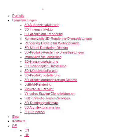
Portfolio
Dienstleistungen
3D Außenvisualisierung
3D Innenarchitektur
3D-Architektur-Rendering
Kommerzielle 3D-Rendering-Dienstleistungen
Rendering-Dienste für Wohngebäude
3D-Möbel-Rendering-Dienste
3D-Produkt-Rendering-Dienstleistungen
Immobilien Visualisierung
3D-Hausvisualisierung
3D Geländeplan-Darstellung
3D-Möbelmodellierung
3D-Produktmodellierung
3D-Architekturmodellierung Dienste
Luftbild-Rendering
Virtuelle 3D-Realität
Virtuelles Staging Dienstleistungen
360°-Virtuelle-Touren-Services
3D-Rundgangsdienste
3D Architekturanimation
3D Grundriss
Blog
Kontakte
DE
EN
DE