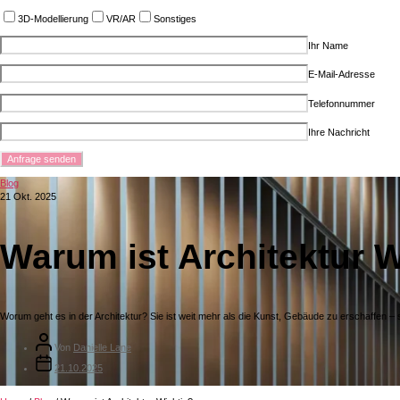
3D-Modellierung
VR/AR
Sonstiges
Ihr Name
E-Mail-Adresse
Telefonnummer
Ihre Nachricht
Blog
21 Okt. 2025
Warum ist Architektur 
Worum geht es in der Architektur? Sie ist weit mehr als die Kunst, Gebäude zu erschaffen – 
Von
Danielle Lane
21.10.2025