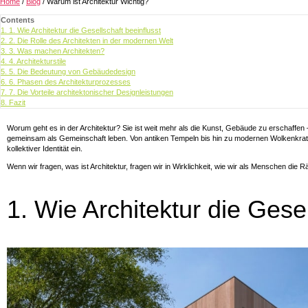
Home
/
Blog
/
Warum ist Architektur Wichtig?
Contents
1.
1. Wie Architektur die Gesellschaft beeinflusst
2.
2. Die Rolle des Architekten in der modernen Welt
3.
3. Was machen Architekten?
4.
4. Architekturstile
5.
5. Die Bedeutung von Gebäudedesign
6.
6. Phasen des Architekturprozesses
7.
7. Die Vorteile architektonischer Designleistungen
8.
Fazit
Worum geht es in der Architektur? Sie ist weit mehr als die Kunst, Gebäude zu erschaffen –
gemeinsam als Gemeinschaft leben. Von antiken Tempeln bis hin zu modernen Wolkenkratze
kollektiver Identität ein.
Wenn wir fragen, was ist Architektur, fragen wir in Wirklichkeit, wie wir als Menschen die
1. Wie Architektur die Gesel