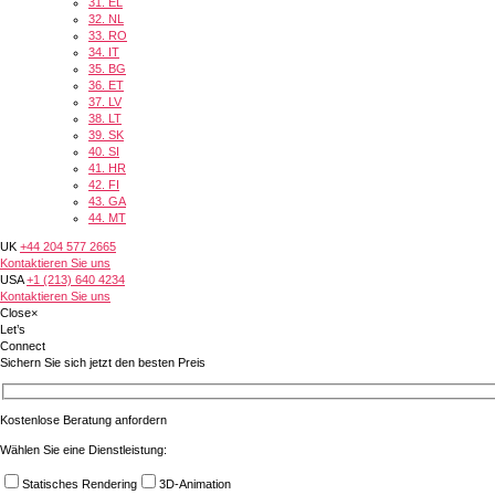
31.
EL
32.
NL
33.
RO
34.
IT
35.
BG
36.
ET
37.
LV
38.
LT
39.
SK
40.
SI
41.
HR
42.
FI
43.
GA
44.
MT
UK
+44 204 577 2665
Kontaktieren Sie uns
USA
+1 (213) 640 4234
Kontaktieren Sie uns
Close
×
Let’s
Connect
Sichern Sie sich jetzt den besten Preis
Kostenlose Beratung anfordern
Wählen Sie eine Dienstleistung:
Statisches Rendering
3D-Animation