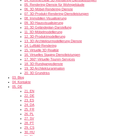
05.
Rendering-Dienste für Wohngebäude
06.
3D-Möbel-Rendering-Dienste
07.
3D-Produkt-Rendering-Dienstleistungen
08.
Immobilien Visualisierung
09.
3D-Hausvisualisierung
10.
3D Geländeplan-Darstellung
11.
3D-Möbelmodellierung
12.
3D-Produktmodellierung
13.
3D-Architekturmodellierung Dienste
14.
Luftbild-Rendering
15.
Virtuelle 3D-Realität
16.
Virtuelles Staging Dienstleistungen
17.
360°-Virtuelle-Touren-Services
18.
3D-Rundgangsdienste
19.
3D Architekturanimation
20.
3D Grundriss
03.
Blog
04.
Kontakte
05.
DE
21.
EN
22.
DE
23.
ES
24.
DA
25.
FR
26.
PL
27.
SV
28.
PT
29.
CS
30.
HU