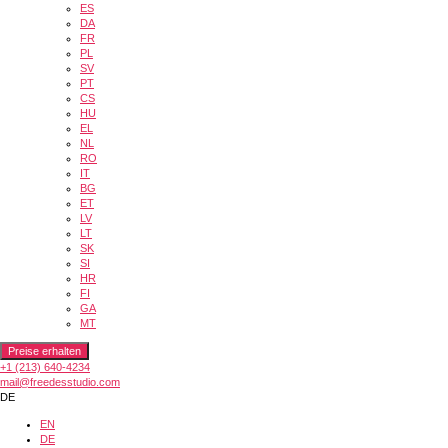
ES
DA
FR
PL
SV
PT
CS
HU
EL
NL
RO
IT
BG
ET
LV
LT
SK
SI
HR
FI
GA
MT
Preise erhalten
+1 (213) 640-4234
mail@freedesstudio.com
DE
EN
DE