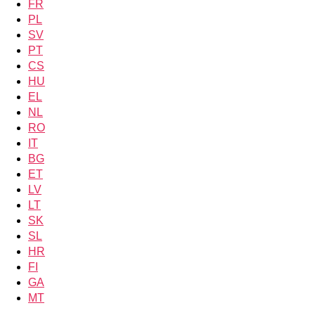
FR
PL
SV
PT
CS
HU
EL
NL
RO
IT
BG
ET
LV
LT
SK
SL
HR
FI
GA
MT