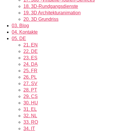
18.
3D-Rundgangsdienste
19.
3D Architekturanimation
20.
3D Grundriss
03.
Blog
04.
Kontakte
05.
DE
21.
EN
22.
DE
23.
ES
24.
DA
25.
FR
26.
PL
27.
SV
28.
PT
29.
CS
30.
HU
31.
EL
32.
NL
33.
RO
34.
IT