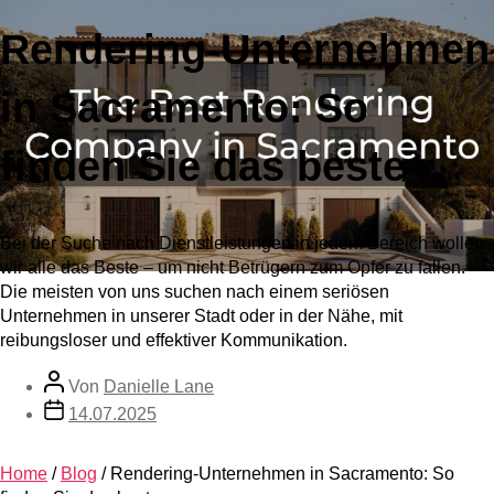
Rendering-Unternehmen
in Sacramento: So
finden Sie das beste
Bei der Suche nach Dienstleistungen in jedem Bereich wollen
wir alle das Beste – um nicht Betrügern zum Opfer zu fallen.
Die meisten von uns suchen nach einem seriösen
Unternehmen in unserer Stadt oder in der Nähe, mit
reibungsloser und effektiver Kommunikation.
Von
Danielle Lane
14.07.2025
Home
/
Blog
/
Rendering-Unternehmen in Sacramento: So