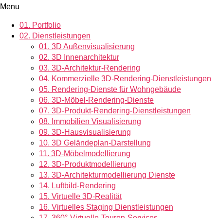
Menu
01.
Portfolio
02.
Dienstleistungen
01.
3D Außenvisualisierung
02.
3D Innenarchitektur
03.
3D-Architektur-Rendering
04.
Kommerzielle 3D-Rendering-Dienstleistungen
05.
Rendering-Dienste für Wohngebäude
06.
3D-Möbel-Rendering-Dienste
07.
3D-Produkt-Rendering-Dienstleistungen
08.
Immobilien Visualisierung
09.
3D-Hausvisualisierung
10.
3D Geländeplan-Darstellung
11.
3D-Möbelmodellierung
12.
3D-Produktmodellierung
13.
3D-Architekturmodellierung Dienste
14.
Luftbild-Rendering
15.
Virtuelle 3D-Realität
16.
Virtuelles Staging Dienstleistungen
17.
360°-Virtuelle-Touren-Services