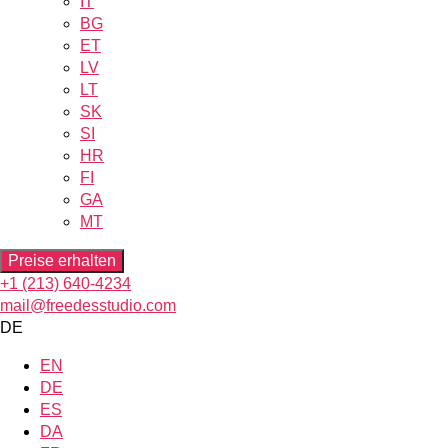
IT
BG
ET
LV
LT
SK
SI
HR
FI
GA
MT
Preise erhalten
+1 (213) 640-4234
mail@freedesstudio.com
DE
EN
DE
ES
DA