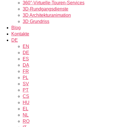
360°-Virtuelle-Touren-Services
3D-Rundgangsdienste
3D Architekturanimation
3D Grundriss
Blog
Kontakte
DE
EN
DE
ES
DA
FR
PL
SV
PT
CS
HU
EL
NL
RO