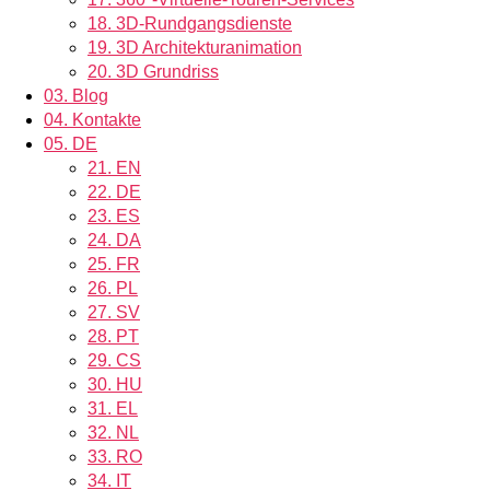
18.
3D-Rundgangsdienste
19.
3D Architekturanimation
20.
3D Grundriss
03.
Blog
04.
Kontakte
05.
DE
21.
EN
22.
DE
23.
ES
24.
DA
25.
FR
26.
PL
27.
SV
28.
PT
29.
CS
30.
HU
31.
EL
32.
NL
33.
RO
34.
IT