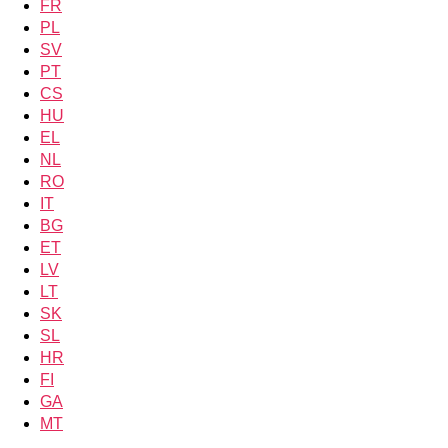
FR
PL
SV
PT
CS
HU
EL
NL
RO
IT
BG
ET
LV
LT
SK
SL
HR
FI
GA
MT