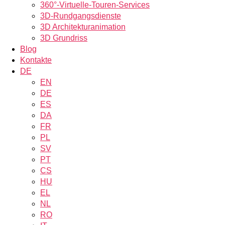
360°-Virtuelle-Touren-Services
3D-Rundgangsdienste
3D Architekturanimation
3D Grundriss
Blog
Kontakte
DE
EN
DE
ES
DA
FR
PL
SV
PT
CS
HU
EL
NL
RO