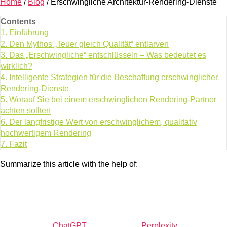
Home
/
Blog
/
Erschwingliche Architektur-Rendering-Dienste
Contents
1.
Einführung
2.
Den Mythos „Teuer gleich Qualität“ entlarven
3.
Das „Erschwingliche“ entschlüsseln – Was bedeutet es
wirklich?
4.
Intelligente Strategien für die Beschaffung erschwinglicher
Rendering-Dienste
5.
Worauf Sie bei einem erschwinglichen Rendering-Partner
achten sollten
6.
Der langfristige Wert von erschwinglichem, qualitativ
hochwertigem Rendering
7.
Fazit
Summarize this article with the help of:
ChatGPT
Perplexity