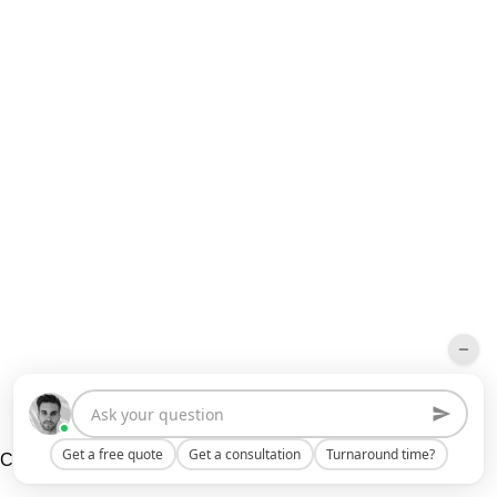
Top Interior Design Company
Get a free quote
Get a consultation
Turnaround time?
Clutch
2024