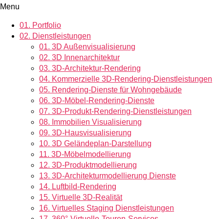
Menu
01.
Portfolio
02.
Dienstleistungen
01.
3D Außenvisualisierung
02.
3D Innenarchitektur
03.
3D-Architektur-Rendering
04.
Kommerzielle 3D-Rendering-Dienstleistungen
05.
Rendering-Dienste für Wohngebäude
06.
3D-Möbel-Rendering-Dienste
07.
3D-Produkt-Rendering-Dienstleistungen
08.
Immobilien Visualisierung
09.
3D-Hausvisualisierung
10.
3D Geländeplan-Darstellung
11.
3D-Möbelmodellierung
12.
3D-Produktmodellierung
13.
3D-Architekturmodellierung Dienste
14.
Luftbild-Rendering
15.
Virtuelle 3D-Realität
16.
Virtuelles Staging Dienstleistungen
17.
360°-Virtuelle-Touren-Services