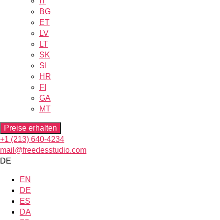
IT
BG
ET
LV
LT
SK
SI
HR
FI
GA
MT
Preise erhalten
+1 (213) 640-4234
mail@freedesstudio.com
DE
EN
DE
ES
DA