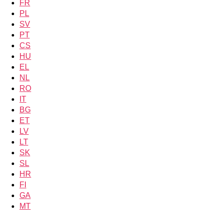
FR
PL
SV
PT
CS
HU
EL
NL
RO
IT
BG
ET
LV
LT
SK
SL
HR
FI
GA
MT