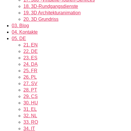
18.
3D-Rundgangsdienste
19.
3D Architekturanimation
20.
3D Grundriss
03.
Blog
04.
Kontakte
05.
DE
21.
EN
22.
DE
23.
ES
24.
DA
25.
FR
26.
PL
27.
SV
28.
PT
29.
CS
30.
HU
31.
EL
32.
NL
33.
RO
34.
IT