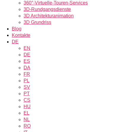
360°-Virtuelle-Touren-Services
3D-Rundgangsdienste
3D Architekturanimation
3D Grundriss
Blog
Kontakte
DE
EN
DE
ES
DA
FR
PL
SV
PT
CS
HU
EL
NL
RO