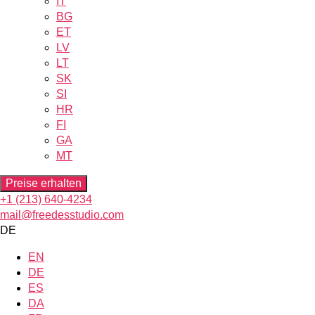
IT
BG
ET
LV
LT
SK
SI
HR
FI
GA
MT
Preise erhalten
+1 (213) 640-4234
mail@freedesstudio.com
DE
EN
DE
ES
DA