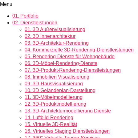
Menu
01.
Portfolio
02.
Dienstleistungen
01.
3D Außenvisualisierung
02.
3D Innenarchitektur
03.
3D-Architektur-Rendering
04.
Kommerzielle 3D-Rendering-Dienstleistungen
05.
Rendering-Dienste für Wohngebäude
06.
3D-Möbel-Rendering-Dienste
07.
3D-Produkt-Rendering-Dienstleistungen
08.
Immobilien Visualisierung
09.
3D-Hausvisualisierung
10.
3D Geländeplan-Darstellung
11.
3D-Möbelmodellierung
12.
3D-Produktmodellierung
13.
3D-Architekturmodellierung Dienste
14.
Luftbild-Rendering
15.
Virtuelle 3D-Realität
16.
Virtuelles Staging Dienstleistungen
17.
360°-Virtuelle-Touren-Services