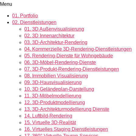
Menu
01.
Portfolio
02.
Dienstleistungen
01.
3D Außenvisualisierung
02.
3D Innenarchitektur
03.
3D-Architektur-Rendering
04.
Kommerzielle 3D-Rendering-Dienstleistungen
05.
Rendering-Dienste für Wohngebäude
06.
3D-Möbel-Rendering-Dienste
07.
3D-Produkt-Rendering-Dienstleistungen
08.
Immobilien Visualisierung
09.
3D-Hausvisualisierung
10.
3D Geländeplan-Darstellung
11.
3D-Möbelmodellierung
12.
3D-Produktmodellierung
13.
3D-Architekturmodellierung Dienste
14.
Luftbild-Rendering
15.
Virtuelle 3D-Realität
16.
Virtuelles Staging Dienstleistungen
17.
360°-Virtuelle-Touren-Services