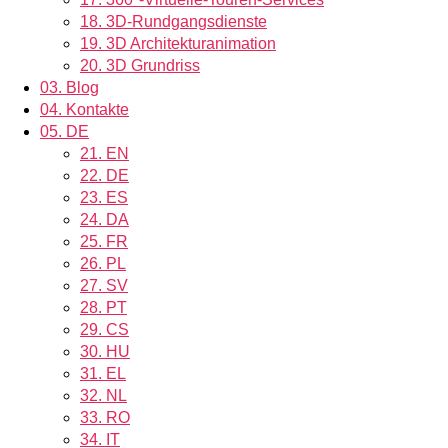
18.
3D-Rundgangsdienste
19.
3D Architekturanimation
20.
3D Grundriss
03.
Blog
04.
Kontakte
05.
DE
21.
EN
22.
DE
23.
ES
24.
DA
25.
FR
26.
PL
27.
SV
28.
PT
29.
CS
30.
HU
31.
EL
32.
NL
33.
RO
34.
IT