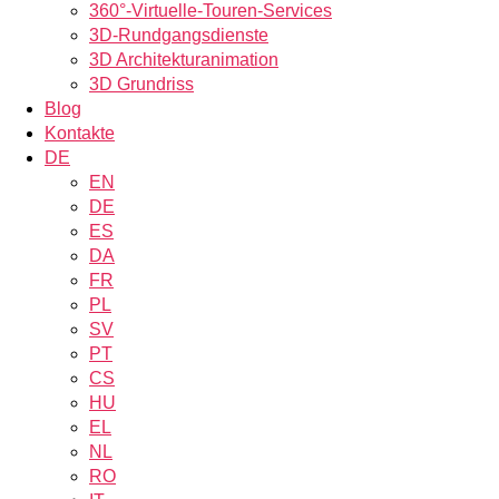
360°-Virtuelle-Touren-Services
3D-Rundgangsdienste
3D Architekturanimation
3D Grundriss
Blog
Kontakte
DE
EN
DE
ES
DA
FR
PL
SV
PT
CS
HU
EL
NL
RO