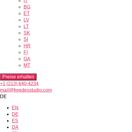
IT
BG
ET
LV
LT
SK
SI
HR
FI
GA
MT
Preise erhalten
+1 (213) 640-4234
mail@freedesstudio.com
DE
EN
DE
ES
DA