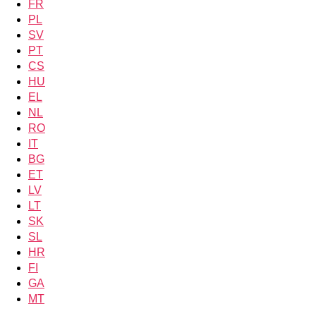
FR
PL
SV
PT
CS
HU
EL
NL
RO
IT
BG
ET
LV
LT
SK
SL
HR
FI
GA
MT