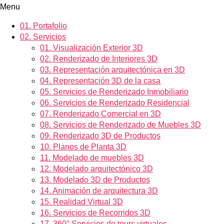
Menu
01.
Portafolio
02.
Servicios
01.
Visualización Exterior 3D
02.
Renderizado de Interiores 3D
03.
Representación arquitectónica en 3D
04.
Representación 3D de la casa
05.
Servicios de Renderizado Inmobiliario
06.
Servicios de Renderizado Residencial
07.
Renderizado Comercial en 3D
08.
Servicios de Renderizado de Muebles 3D
09.
Renderizado 3D de Productos
10.
Planos de Planta 3D
11.
Modelado de muebles 3D
12.
Modelado arquitectónico 3D
13.
Modelado 3D de Productos
14.
Animación de arquitectura 3D
15.
Realidad Virtual 3D
16.
Servicios de Recorridos 3D
17.
360° Servicios de tours virtuales