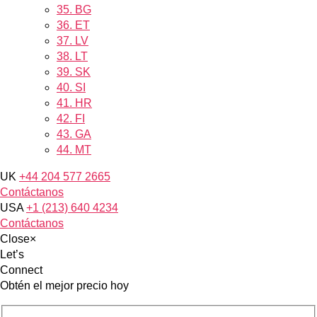
35.
BG
36.
ET
37.
LV
38.
LT
39.
SK
40.
SI
41.
HR
42.
FI
43.
GA
44.
MT
UK
+44 204 577 2665
Contáctanos
USA
+1 (213) 640 4234
Contáctanos
Close
×
Let’s
Connect
Obtén el mejor precio hoy