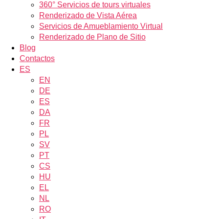
360° Servicios de tours virtuales
Renderizado de Vista Aérea
Servicios de Amueblamiento Virtual
Renderizado de Plano de Sitio
Blog
Contactos
ES
EN
DE
ES
DA
FR
PL
SV
PT
CS
HU
EL
NL
RO