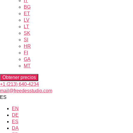
IT
BG
ET
LV
LT
SK
SI
HR
FI
GA
MT
Obtener precios
+1 (213) 640-4234
mail@freedesstudio.com
ES
EN
DE
ES
DA