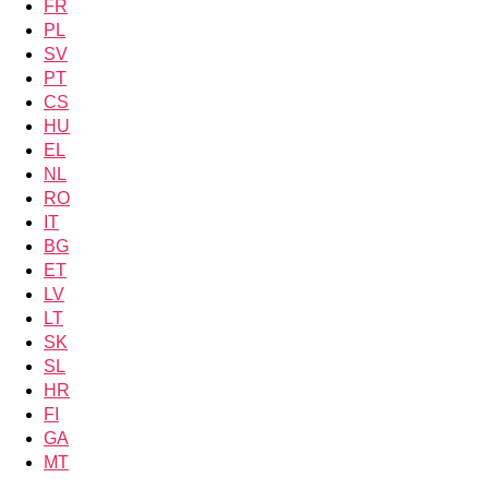
FR
PL
SV
PT
CS
HU
EL
NL
RO
IT
BG
ET
LV
LT
SK
SL
HR
FI
GA
MT