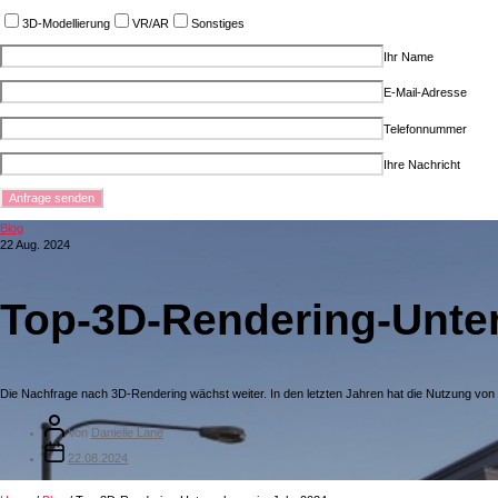
3D-Modellierung
VR/AR
Sonstiges
Ihr Name
E-Mail-Adresse
Telefonnummer
Ihre Nachricht
Blog
22 Aug. 2024
Top-3D-Rendering-Unte
Die Nachfrage nach 3D-Rendering wächst weiter. In den letzten Jahren hat die Nutzung vo
Von
Danielle Lane
22.08.2024