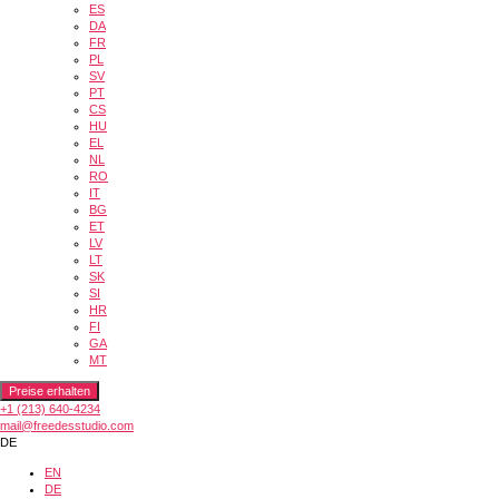
ES
DA
FR
PL
SV
PT
CS
HU
EL
NL
RO
IT
BG
ET
LV
LT
SK
SI
HR
FI
GA
MT
Preise erhalten
+1 (213) 640-4234
mail@freedesstudio.com
DE
EN
DE