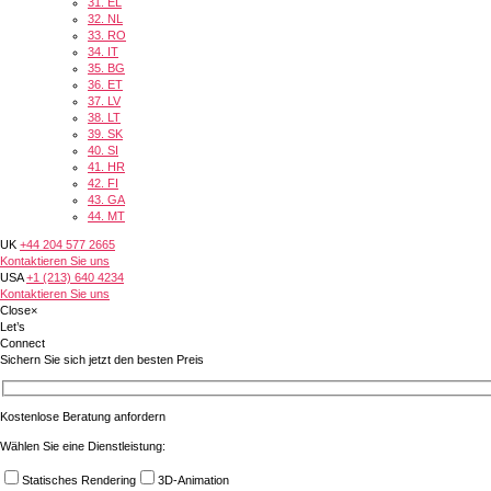
31.
EL
32.
NL
33.
RO
34.
IT
35.
BG
36.
ET
37.
LV
38.
LT
39.
SK
40.
SI
41.
HR
42.
FI
43.
GA
44.
MT
UK
+44 204 577 2665
Kontaktieren Sie uns
USA
+1 (213) 640 4234
Kontaktieren Sie uns
Close
×
Let’s
Connect
Sichern Sie sich jetzt den besten Preis
Kostenlose Beratung anfordern
Wählen Sie eine Dienstleistung:
Statisches Rendering
3D-Animation