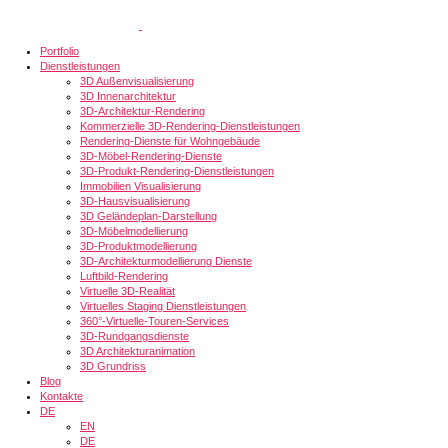
Portfolio
Dienstleistungen
3D Außenvisualisierung
3D Innenarchitektur
3D-Architektur-Rendering
Kommerzielle 3D-Rendering-Dienstleistungen
Rendering-Dienste für Wohngebäude
3D-Möbel-Rendering-Dienste
3D-Produkt-Rendering-Dienstleistungen
Immobilien Visualisierung
3D-Hausvisualisierung
3D Geländeplan-Darstellung
3D-Möbelmodellierung
3D-Produktmodellierung
3D-Architekturmodellierung Dienste
Luftbild-Rendering
Virtuelle 3D-Realität
Virtuelles Staging Dienstleistungen
360°-Virtuelle-Touren-Services
3D-Rundgangsdienste
3D Architekturanimation
3D Grundriss
Blog
Kontakte
DE
EN
DE