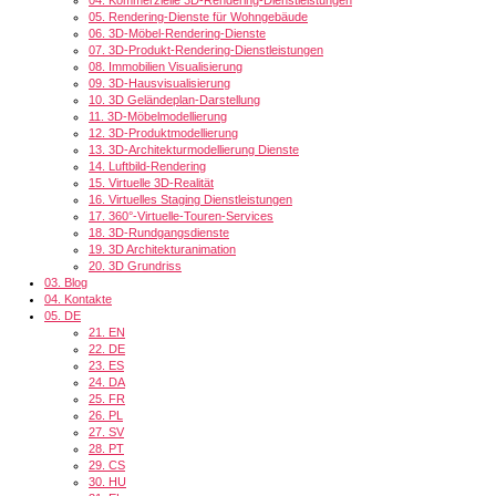
05.
Rendering-Dienste für Wohngebäude
06.
3D-Möbel-Rendering-Dienste
07.
3D-Produkt-Rendering-Dienstleistungen
08.
Immobilien Visualisierung
09.
3D-Hausvisualisierung
10.
3D Geländeplan-Darstellung
11.
3D-Möbelmodellierung
12.
3D-Produktmodellierung
13.
3D-Architekturmodellierung Dienste
14.
Luftbild-Rendering
15.
Virtuelle 3D-Realität
16.
Virtuelles Staging Dienstleistungen
17.
360°-Virtuelle-Touren-Services
18.
3D-Rundgangsdienste
19.
3D Architekturanimation
20.
3D Grundriss
03.
Blog
04.
Kontakte
05.
DE
21.
EN
22.
DE
23.
ES
24.
DA
25.
FR
26.
PL
27.
SV
28.
PT
29.
CS
30.
HU