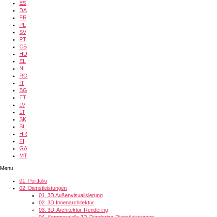
ES
DA
FR
PL
SV
PT
CS
HU
EL
NL
RO
IT
BG
ET
LV
LT
SK
SL
HR
FI
GA
MT
Menu
01.
Portfolio
02.
Dienstleistungen
01.
3D Außenvisualisierung
02.
3D Innenarchitektur
03.
3D-Architektur-Rendering
04.
Kommerzielle 3D-Rendering-Dienstleistungen