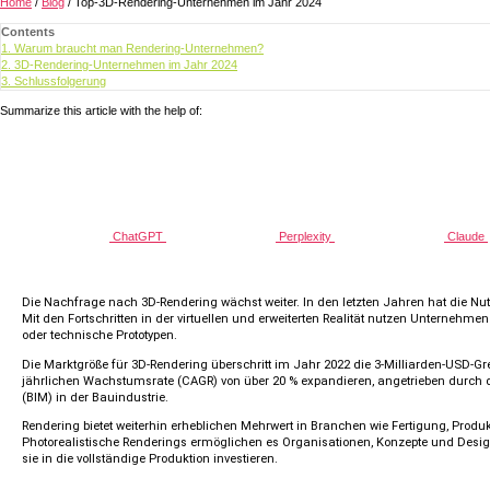
Home
/
Blog
/
Top-3D-Rendering-Unternehmen im Jahr 2024
Contents
1.
Warum braucht man Rendering-Unternehmen?
2.
3D-Rendering-Unternehmen im Jahr 2024
3.
Schlussfolgerung
Summarize this article with the help of:
ChatGPT
Perplexity
Claude
Die Nachfrage nach 3D-Rendering wächst weiter. In den letzten Jahren hat die 
Mit den Fortschritten in der virtuellen und erweiterten Realität nutzen Unternehm
oder technische Prototypen.
Die Marktgröße für 3D-Rendering überschritt im Jahr 2022 die 3-Milliarden-USD-Gre
jährlichen Wachstumsrate (CAGR) von über 20 % expandieren, angetrieben durch 
(BIM) in der Bauindustrie.
Rendering bietet weiterhin erheblichen Mehrwert in Branchen wie Fertigung, Produ
Photorealistische Renderings ermöglichen es Organisationen, Konzepte und Designs
sie in die vollständige Produktion investieren.