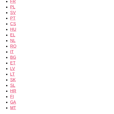
FR
PL
SV
PT
CS
HU
EL
NL
RO
IT
BG
ET
LV
LT
SK
SL
HR
FI
GA
MT