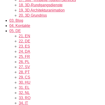
18.
3D-Rundgangsdienste
19.
3D Architekturanimation
20.
3D Grundriss
03.
Blog
04.
Kontakte
05.
DE
21.
EN
22.
DE
23.
ES
24.
DA
25.
FR
26.
PL
27.
SV
28.
PT
29.
CS
30.
HU
31.
EL
32.
NL
33.
RO
34.
IT