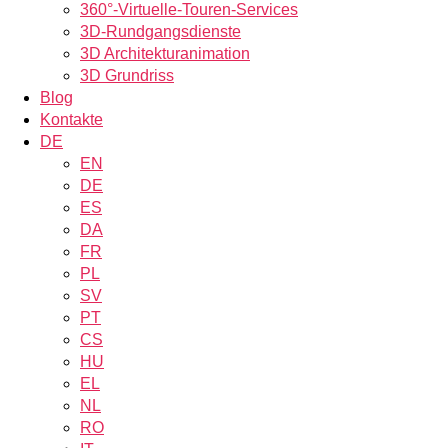
360°-Virtuelle-Touren-Services
3D-Rundgangsdienste
3D Architekturanimation
3D Grundriss
Blog
Kontakte
DE
EN
DE
ES
DA
FR
PL
SV
PT
CS
HU
EL
NL
RO