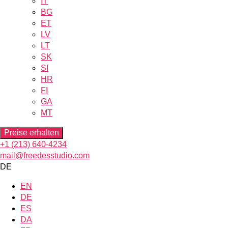
IT
BG
ET
LV
LT
SK
SI
HR
FI
GA
MT
Preise erhalten
+1 (213) 640-4234
mail@freedesstudio.com
DE
EN
DE
ES
DA