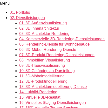
Menu
01.
Portfolio
02.
Dienstleistungen
01.
3D Außenvisualisierung
02.
3D Innenarchitektur
03.
3D-Architektur-Rendering
04.
Kommerzielle 3D-Rendering-Dienstleistungen
05.
Rendering-Dienste für Wohngebäude
06.
3D-Möbel-Rendering-Dienste
07.
3D-Produkt-Rendering-Dienstleistungen
08.
Immobilien Visualisierung
09.
3D-Hausvisualisierung
10.
3D Geländeplan-Darstellung
11.
3D-Möbelmodellierung
12.
3D-Produktmodellierung
13.
3D-Architekturmodellierung Dienste
14.
Luftbild-Rendering
15.
Virtuelle 3D-Realität
16.
Virtuelles Staging Dienstleistungen
17.
360°-Virtuelle-Touren-Services