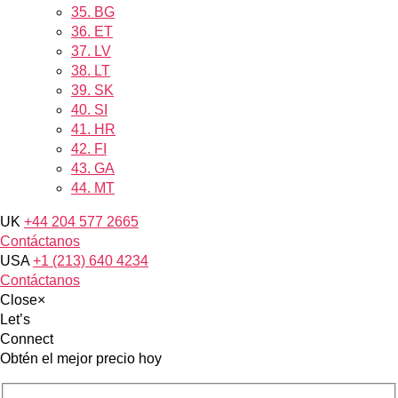
35.
BG
36.
ET
37.
LV
38.
LT
39.
SK
40.
SI
41.
HR
42.
FI
43.
GA
44.
MT
UK
+44 204 577 2665
Contáctanos
USA
+1 (213) 640 4234
Contáctanos
Close
×
Let’s
Connect
Obtén el mejor precio hoy