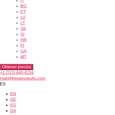
IT
BG
ET
LV
LT
SK
SI
HR
FI
GA
MT
Obtener precios
+1 (213) 640-4234
mail@freedesstudio.com
ES
EN
DE
ES
DA