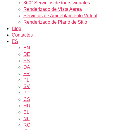
360° Servicios de tours virtuales
Renderizado de Vista Aérea
Servicios de Amueblamiento Virtual
Renderizado de Plano de Sitio
Blog
Contactos
ES
EN
DE
ES
DA
FR
PL
SV
PT
CS
HU
EL
NL
RO