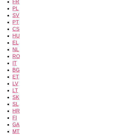
FR
PL
SV
PT
CS
HU
EL
NL
RO
IT
BG
ET
LV
LT
SK
SL
HR
FI
GA
MT