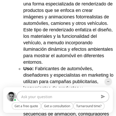
una forma especializada de renderizado de
productos que se enfoca en crear
imágenes y animaciones fotorrealistas de
automóviles, camiones y otros vehículos.
Este tipo de renderizado enfatiza el diseño,
los materiales y la funcionalidad del
vehículo, a menudo incorporando
iluminación dinámica y efectos ambientales
para mostrar el automóvil en diferentes
entornos.
Uso:
Fabricantes de automóviles,
diseñadores y especialistas en marketing lo
utilizan para campañas publicitarias,
lanzamientos de productos y
visualizaciones de conceptos.
Entregables principales:
Renders
Get a free quote
Get a consultation
Turnaround time?
exteriores e interiores de automóviles,
secuencias de animación, configuradores