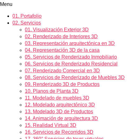
Menu
01.
Portafolio
02.
Servicios
01.
Visualización Exterior 3D
02.
Renderizado de Interiores 3D
03.
Representación arquitectónica en 3D
04.
Representación 3D de la casa
05.
Servicios de Renderizado Inmobiliario
06.
Servicios de Renderizado Residencial
07.
Renderizado Comercial en 3D
08.
Servicios de Renderizado de Muebles 3D
09.
Renderizado 3D de Productos
10.
Planos de Planta 3D
11.
Modelado de muebles 3D
12.
Modelado arquitectónico 3D
13.
Modelado 3D de Productos
14.
Animación de arquitectura 3D
15.
Realidad Virtual 3D
16.
Servicios de Recorridos 3D
17.
360° Servicios de tours virtuales