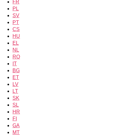
FR
PL
SV
PT
CS
HU
EL
NL
RO
IT
BG
ET
LV
LT
SK
SL
HR
FI
GA
MT