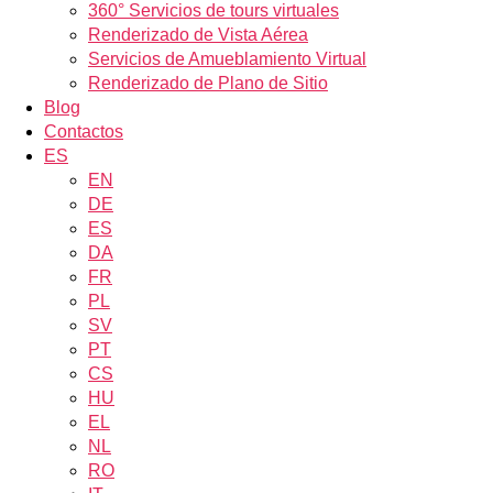
360° Servicios de tours virtuales
Renderizado de Vista Aérea
Servicios de Amueblamiento Virtual
Renderizado de Plano de Sitio
Blog
Contactos
ES
EN
DE
ES
DA
FR
PL
SV
PT
CS
HU
EL
NL
RO