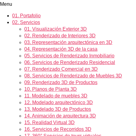
Menu
01.
Portafolio
02.
Servicios
01.
Visualización Exterior 3D
02.
Renderizado de Interiores 3D
03.
Representación arquitectónica en 3D
04.
Representación 3D de la casa
05.
Servicios de Renderizado Inmobiliario
06.
Servicios de Renderizado Residencial
07.
Renderizado Comercial en 3D
08.
Servicios de Renderizado de Muebles 3D
09.
Renderizado 3D de Productos
10.
Planos de Planta 3D
11.
Modelado de muebles 3D
12.
Modelado arquitectónico 3D
13.
Modelado 3D de Productos
14.
Animación de arquitectura 3D
15.
Realidad Virtual 3D
16.
Servicios de Recorridos 3D
17.
360° Servicios de tours virtuales