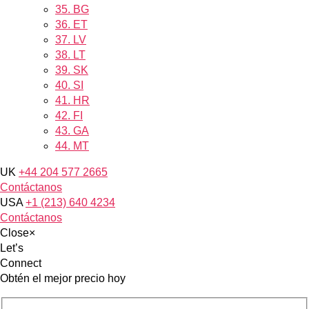
35.
BG
36.
ET
37.
LV
38.
LT
39.
SK
40.
SI
41.
HR
42.
FI
43.
GA
44.
MT
UK
+44 204 577 2665
Contáctanos
USA
+1 (213) 640 4234
Contáctanos
Close
×
Let’s
Connect
Obtén el mejor precio hoy