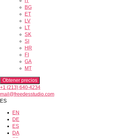
IT
BG
ET
LV
LT
SK
SI
HR
FI
GA
MT
Obtener precios
+1 (213) 640-4234
mail@freedesstudio.com
ES
EN
DE
ES
DA