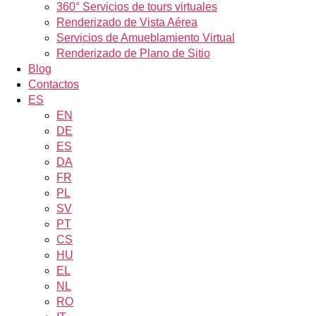
360° Servicios de tours virtuales
Renderizado de Vista Aérea
Servicios de Amueblamiento Virtual
Renderizado de Plano de Sitio
Blog
Contactos
ES
EN
DE
ES
DA
FR
PL
SV
PT
CS
HU
EL
NL
RO