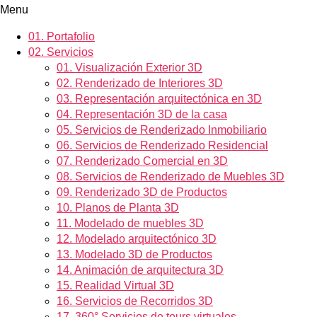
Menu
01.
Portafolio
02.
Servicios
01.
Visualización Exterior 3D
02.
Renderizado de Interiores 3D
03.
Representación arquitectónica en 3D
04.
Representación 3D de la casa
05.
Servicios de Renderizado Inmobiliario
06.
Servicios de Renderizado Residencial
07.
Renderizado Comercial en 3D
08.
Servicios de Renderizado de Muebles 3D
09.
Renderizado 3D de Productos
10.
Planos de Planta 3D
11.
Modelado de muebles 3D
12.
Modelado arquitectónico 3D
13.
Modelado 3D de Productos
14.
Animación de arquitectura 3D
15.
Realidad Virtual 3D
16.
Servicios de Recorridos 3D
17.
360° Servicios de tours virtuales