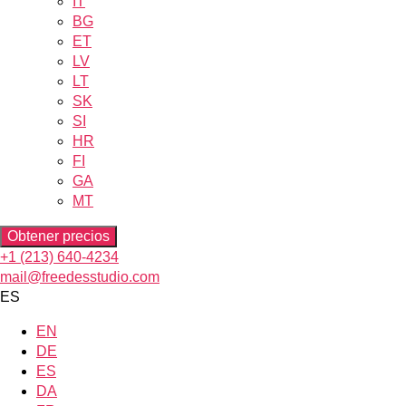
IT
BG
ET
LV
LT
SK
SI
HR
FI
GA
MT
Obtener precios
+1 (213) 640-4234
mail@freedesstudio.com
ES
EN
DE
ES
DA