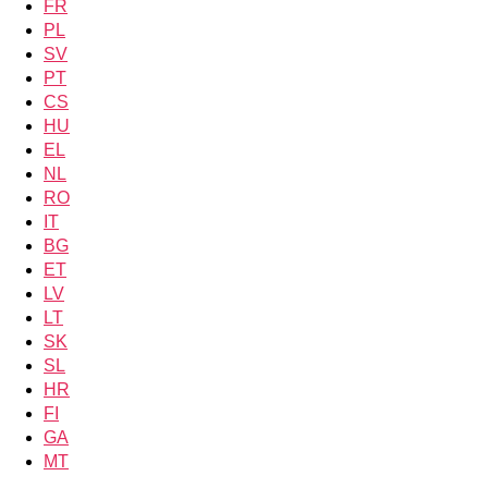
FR
PL
SV
PT
CS
HU
EL
NL
RO
IT
BG
ET
LV
LT
SK
SL
HR
FI
GA
MT