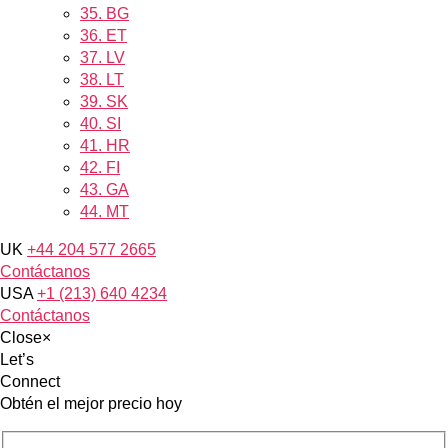
35.
BG
36.
ET
37.
LV
38.
LT
39.
SK
40.
SI
41.
HR
42.
FI
43.
GA
44.
MT
UK
+44 204 577 2665
Contáctanos
USA
+1 (213) 640 4234
Contáctanos
Close
×
Let’s
Connect
Obtén el mejor precio hoy