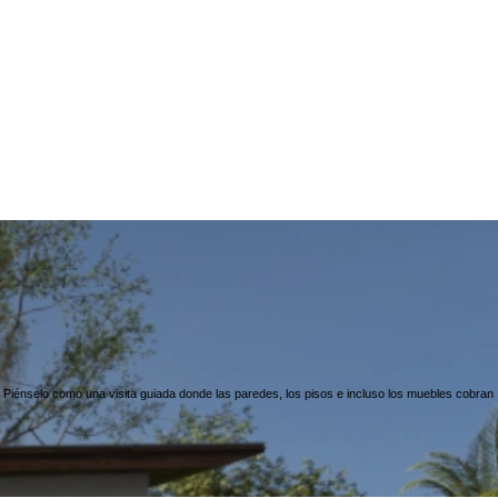
. Piénselo como una visita guiada donde las paredes, los pisos e incluso los muebles cobran