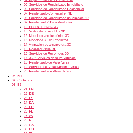
05.
Servicios de Renderizado Inmobiliario
06.
Servicios de Renderizado Residencial
07.
Renderizado Comercial en 3D
08.
Servicios de Renderizado de Muebles 3D
09.
Renderizado 3D de Productos
10.
Planos de Planta 3D
11.
Modelado de muebles 3D
12.
Modelado arquitectónico 3D
13.
Modelado 3D de Productos
14.
Animación de arquitectura 3D
15.
Realidad Virtual 3D
16.
Servicios de Recorridos 3D
17.
360° Servicios de tours virtuales
18.
Renderizado de Vista Aérea
19.
Servicios de Amueblamiento Virtual
20.
Renderizado de Plano de Sitio
03.
Blog
04.
Contactos
05.
ES
21.
EN
22.
DE
23.
ES
24.
DA
25.
FR
26.
PL
27.
SV
28.
PT
29.
CS
30.
HU