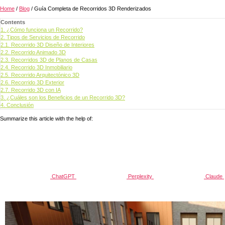
Home
/
Blog
/
Guía Completa de Recorridos 3D Renderizados
Contents
1.
¿Cómo funciona un Recorrido?
2.
Tipos de Servicios de Recorrido
2.1.
Recorrido 3D Diseño de Interiores
2.2.
Recorrido Animado 3D
2.3.
Recorridos 3D de Planos de Casas
2.4.
Recorrido 3D Inmobiliario
2.5.
Recorrido Arquitectónico 3D
2.6.
Recorrido 3D Exterior
2.7.
Recorrido 3D con IA
3.
¿Cuáles son los Beneficios de un Recorrido 3D?
4.
Conclusión
Summarize this article with the help of:
ChatGPT
Perplexity
Claude