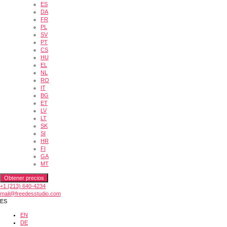
ES
DA
FR
PL
SV
PT
CS
HU
EL
NL
RO
IT
BG
ET
LV
LT
SK
SI
HR
FI
GA
MT
Obtener precios
+1 (213) 640-4234
mail@freedesstudio.com
ES
EN
DE