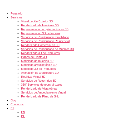
Portafolio
Servicios
Visualización Exterior 3D
Renderizado de Interiores 3D
Representación arquitectónica en 3D
Representación 3D de la casa
Servicios de Renderizado Inmobiliario
Servicios de Renderizado Residencial
Renderizado Comercial en 3D
Servicios de Renderizado de Muebles 3D
Renderizado 3D de Productos
Planos de Planta 3D
Modelado de muebles 3D
Modelado arquitectónico 3D
Modelado 3D de Productos
Animación de arquitectura 3D
Realidad Virtual 3D
Servicios de Recorridos 3D
360° Servicios de tours virtuales
Renderizado de Vista Aérea
Servicios de Amueblamiento Virtual
Renderizado de Plano de Sitio
Blog
Contactos
ES
EN
DE