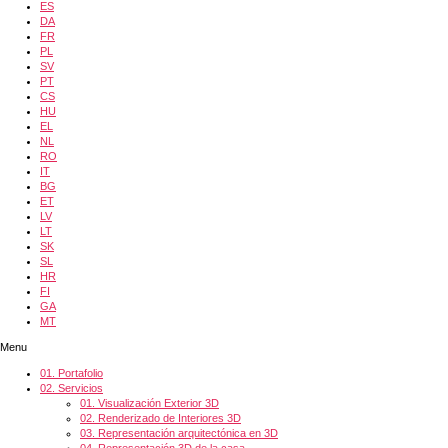
ES
DA
FR
PL
SV
PT
CS
HU
EL
NL
RO
IT
BG
ET
LV
LT
SK
SL
HR
FI
GA
MT
Menu
01.
Portafolio
02.
Servicios
01.
Visualización Exterior 3D
02.
Renderizado de Interiores 3D
03.
Representación arquitectónica en 3D
04.
Representación 3D de la casa