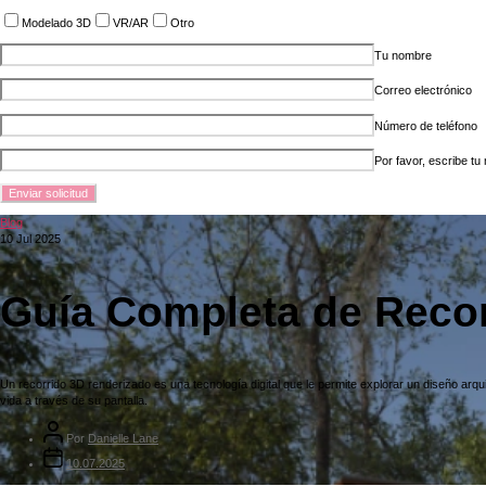
Modelado 3D
VR/AR
Otro
Tu nombre
Correo electrónico
Número de teléfono
Por favor, escribe tu
Blog
10 Jul 2025
Guía Completa de Reco
Un recorrido 3D renderizado es una tecnología digital que le permite explorar un diseño arq
vida a través de su pantalla.
Por
Danielle Lane
10.07.2025