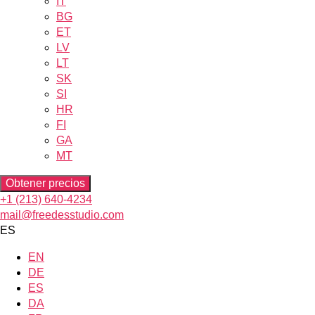
IT
BG
ET
LV
LT
SK
SI
HR
FI
GA
MT
Obtener precios
+1 (213) 640-4234
mail@freedesstudio.com
ES
EN
DE
ES
DA