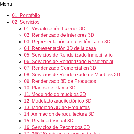
Menu
01.
Portafolio
02.
Servicios
01.
Visualización Exterior 3D
02.
Renderizado de Interiores 3D
03.
Representación arquitectónica en 3D
04.
Representación 3D de la casa
05.
Servicios de Renderizado Inmobiliario
06.
Servicios de Renderizado Residencial
07.
Renderizado Comercial en 3D
08.
Servicios de Renderizado de Muebles 3D
09.
Renderizado 3D de Productos
10.
Planos de Planta 3D
11.
Modelado de muebles 3D
12.
Modelado arquitectónico 3D
13.
Modelado 3D de Productos
14.
Animación de arquitectura 3D
15.
Realidad Virtual 3D
16.
Servicios de Recorridos 3D
17.
360° Servicios de tours virtuales