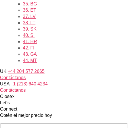
35.
BG
36.
ET
37.
LV
38.
LT
39.
SK
40.
SI
41.
HR
42.
FI
43.
GA
44.
MT
UK
+44 204 577 2665
Contáctanos
USA
+1 (213) 640 4234
Contáctanos
Close
×
Let’s
Connect
Obtén el mejor precio hoy