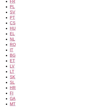
FR
PL
SV
PT
CS
HU
EL
NL
RO
IT
BG
ET
LV
LT
SK
SL
HR
FI
GA
MT