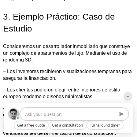
3. Ejemplo Práctico: Caso de
Estudio
Consideremos un desarrollador inmobiliario que construye
un complejo de apartamentos de lujo. Mediante el uso de
rendering 3D:
– Los inversores recibieron visualizaciones tempranas para
asegurar la financiación.
– Los clientes pudieron elegir entre interiores de estilo
europeo moderno o diseños minimalistas.
– Las campañas de marketing utilizaron CGI mucho antes
de que el edificio físico estuviera listo.
Get a free quote
Get a consultation
Turnaround time?
– Las ventas se aceleraron, con un 70 % de las unidades
vendidas antes de la finalización de la construcción.