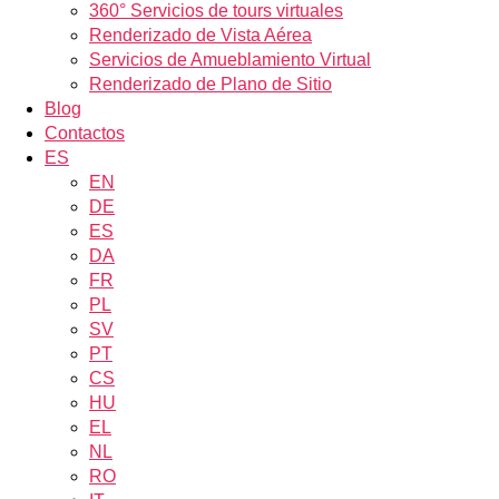
360° Servicios de tours virtuales
Renderizado de Vista Aérea
Servicios de Amueblamiento Virtual
Renderizado de Plano de Sitio
Blog
Contactos
ES
EN
DE
ES
DA
FR
PL
SV
PT
CS
HU
EL
NL
RO