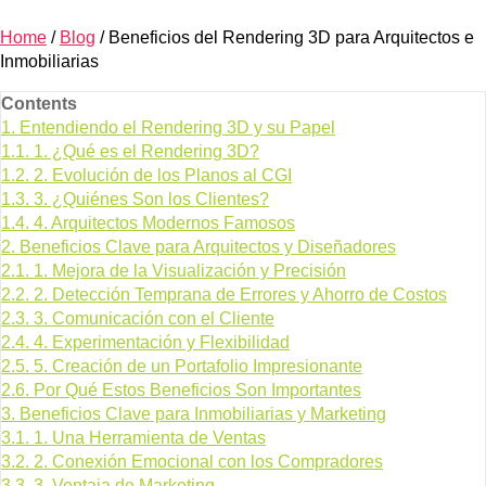
Home
/
Blog
/
Beneficios del Rendering 3D para Arquitectos e
Inmobiliarias
Contents
1.
Entendiendo el Rendering 3D y su Papel
1.1.
1. ¿Qué es el Rendering 3D?
1.2.
2. Evolución de los Planos al CGI
1.3.
3. ¿Quiénes Son los Clientes?
1.4.
4. Arquitectos Modernos Famosos
2.
Beneficios Clave para Arquitectos y Diseñadores
2.1.
1. Mejora de la Visualización y Precisión
2.2.
2. Detección Temprana de Errores y Ahorro de Costos
2.3.
3. Comunicación con el Cliente
2.4.
4. Experimentación y Flexibilidad
2.5.
5. Creación de un Portafolio Impresionante
2.6.
Por Qué Estos Beneficios Son Importantes
3.
Beneficios Clave para Inmobiliarias y Marketing
3.1.
1. Una Herramienta de Ventas
3.2.
2. Conexión Emocional con los Compradores
3.3.
3. Ventaja de Marketing