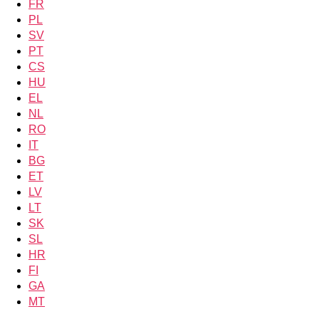
FR
PL
SV
PT
CS
HU
EL
NL
RO
IT
BG
ET
LV
LT
SK
SL
HR
FI
GA
MT