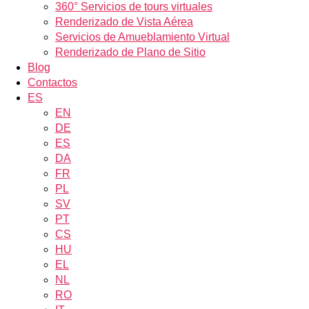
360° Servicios de tours virtuales
Renderizado de Vista Aérea
Servicios de Amueblamiento Virtual
Renderizado de Plano de Sitio
Blog
Contactos
ES
EN
DE
ES
DA
FR
PL
SV
PT
CS
HU
EL
NL
RO