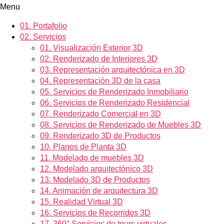
Menu
01.
Portafolio
02.
Servicios
01.
Visualización Exterior 3D
02.
Renderizado de Interiores 3D
03.
Representación arquitectónica en 3D
04.
Representación 3D de la casa
05.
Servicios de Renderizado Inmobiliario
06.
Servicios de Renderizado Residencial
07.
Renderizado Comercial en 3D
08.
Servicios de Renderizado de Muebles 3D
09.
Renderizado 3D de Productos
10.
Planos de Planta 3D
11.
Modelado de muebles 3D
12.
Modelado arquitectónico 3D
13.
Modelado 3D de Productos
14.
Animación de arquitectura 3D
15.
Realidad Virtual 3D
16.
Servicios de Recorridos 3D
17.
360° Servicios de tours virtuales