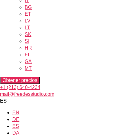
IT
BG
ET
LV
LT
SK
SI
HR
FI
GA
MT
Obtener precios
+1 (213) 640-4234
mail@freedesstudio.com
ES
EN
DE
ES
DA