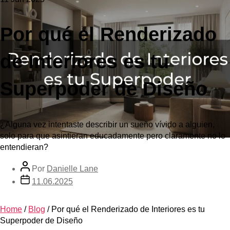
Por qué el Renderizado
de Interiores es tu
Superpoder de Diseño
¿Alguna vez intentaste describir un sueño vívido a alguien,
solo para que asintieran educadamente pero claramente no lo
entendieran?
Por
Danielle Lane
11.06.2025
Home
/
Blog
/
Por qué el Renderizado de Interiores es tu
Superpoder de Diseño