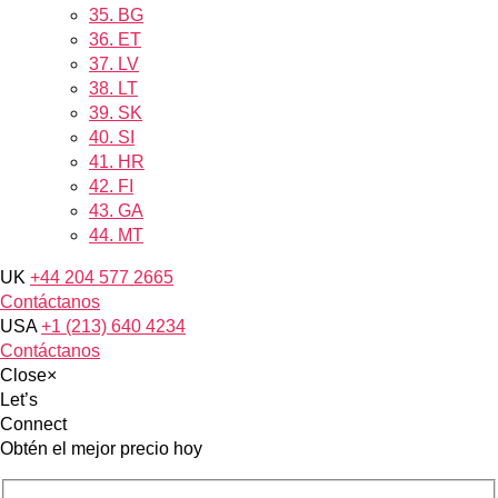
35.
BG
36.
ET
37.
LV
38.
LT
39.
SK
40.
SI
41.
HR
42.
FI
43.
GA
44.
MT
UK
+44 204 577 2665
Contáctanos
USA
+1 (213) 640 4234
Contáctanos
Close
×
Let’s
Connect
Obtén el mejor precio hoy