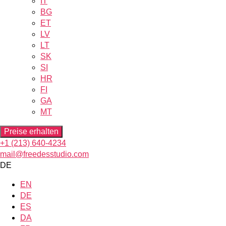
IT
BG
ET
LV
LT
SK
SI
HR
FI
GA
MT
Preise erhalten
+1 (213) 640-4234
mail@freedesstudio.com
DE
EN
DE
ES
DA