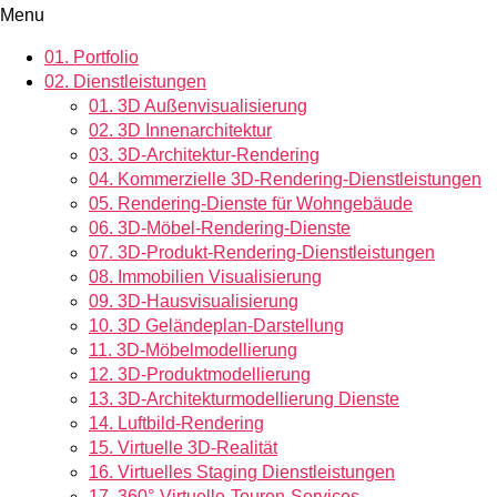
Menu
01.
Portfolio
02.
Dienstleistungen
01.
3D Außenvisualisierung
02.
3D Innenarchitektur
03.
3D-Architektur-Rendering
04.
Kommerzielle 3D-Rendering-Dienstleistungen
05.
Rendering-Dienste für Wohngebäude
06.
3D-Möbel-Rendering-Dienste
07.
3D-Produkt-Rendering-Dienstleistungen
08.
Immobilien Visualisierung
09.
3D-Hausvisualisierung
10.
3D Geländeplan-Darstellung
11.
3D-Möbelmodellierung
12.
3D-Produktmodellierung
13.
3D-Architekturmodellierung Dienste
14.
Luftbild-Rendering
15.
Virtuelle 3D-Realität
16.
Virtuelles Staging Dienstleistungen
17.
360°-Virtuelle-Touren-Services