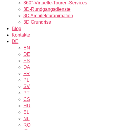
360°-Virtuelle-Touren-Services
3D-Rundgangsdienste
3D Architekturanimation
3D Grundriss
Blog
Kontakte
DE
EN
DE
ES
DA
FR
PL
SV
PT
CS
HU
EL
NL
RO