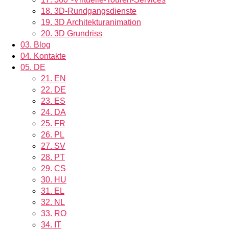
18.
3D-Rundgangsdienste
19.
3D Architekturanimation
20.
3D Grundriss
03.
Blog
04.
Kontakte
05.
DE
21.
EN
22.
DE
23.
ES
24.
DA
25.
FR
26.
PL
27.
SV
28.
PT
29.
CS
30.
HU
31.
EL
32.
NL
33.
RO
34.
IT