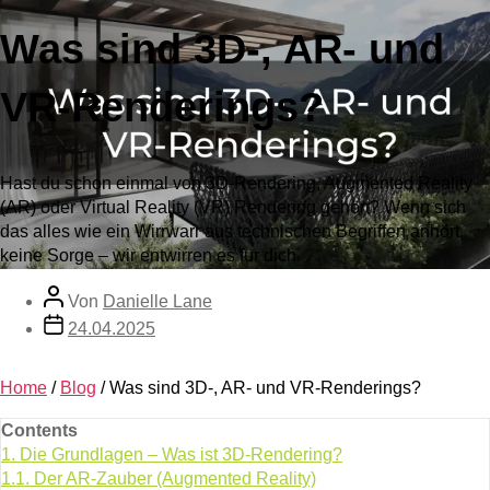
Was sind 3D-, AR- und
VR-Renderings?
Hast du schon einmal von 3D-Rendering, Augmented Reality
(AR) oder Virtual Reality (VR) Rendering gehört? Wenn sich
das alles wie ein Wirrwarr aus technischen Begriffen anhört,
keine Sorge – wir entwirren es für dich.
Von
Danielle Lane
24.04.2025
Home
/
Blog
/
Was sind 3D-, AR- und VR-Renderings?
Contents
1.
Die Grundlagen – Was ist 3D-Rendering?
1.1.
Der AR-Zauber (Augmented Reality)