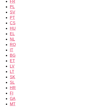
FR
PL
SV
PT
CS
HU
EL
NL
RO
IT
BG
ET
LV
LT
SK
SL
HR
FI
GA
MT