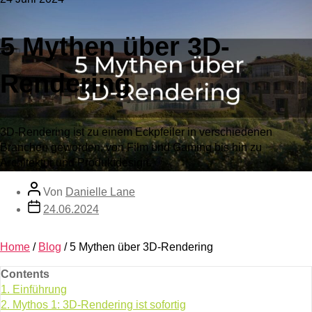
5 Mythen über 3D-
Rendering
3D-Rendering ist zu einem Eckpfeiler in verschiedenen
Branchen geworden, von Film und Gaming bis hin zu
Architektur und Produktdesign.
Von
Danielle Lane
24.06.2024
Home
/
Blog
/
5 Mythen über 3D-Rendering
Contents
1.
Einführung
2.
Mythos 1: 3D-Rendering ist sofortig