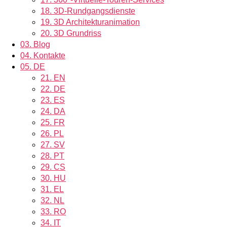
18.
3D-Rundgangsdienste
19.
3D Architekturanimation
20.
3D Grundriss
03.
Blog
04.
Kontakte
05.
DE
21.
EN
22.
DE
23.
ES
24.
DA
25.
FR
26.
PL
27.
SV
28.
PT
29.
CS
30.
HU
31.
EL
32.
NL
33.
RO
34.
IT