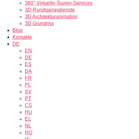
360°-Virtuelle-Touren-Services
3D-Rundgangsdienste
3D Architekturanimation
3D Grundriss
Blog
Kontakte
DE
EN
DE
ES
DA
FR
PL
SV
PT
CS
HU
EL
NL
RO