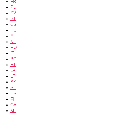
FR
PL
SV
PT
CS
HU
EL
NL
RO
IT
BG
ET
LV
LT
SK
SL
HR
FI
GA
MT