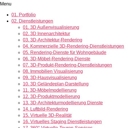
Menu
01.
Portfolio
02.
Dienstleistungen
01.
3D Außenvisualisierung
02.
3D Innenarchitektur
03.
3D-Architektur-Rendering
04.
Kommerzielle 3D-Rendering-Dienstleistungen
05.
Rendering-Dienste für Wohngebäude
06.
3D-Möbel-Rendering-Dienste
07.
3D-Produkt-Rendering-Dienstleistungen
08.
Immobilien Visualisierung
09.
3D-Hausvisualisierung
10.
3D Geländeplan-Darstellung
11.
3D-Möbelmodellierung
12.
3D-Produktmodellierung
13.
3D-Architekturmodellierung Dienste
14.
Luftbild-Rendering
15.
Virtuelle 3D-Realität
16.
Virtuelles Staging Dienstleistungen
17.
360°-Virtuelle-Touren-Services