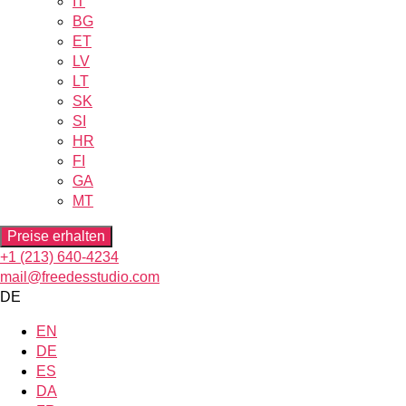
IT
BG
ET
LV
LT
SK
SI
HR
FI
GA
MT
Preise erhalten
+1 (213) 640-4234
mail@freedesstudio.com
DE
EN
DE
ES
DA